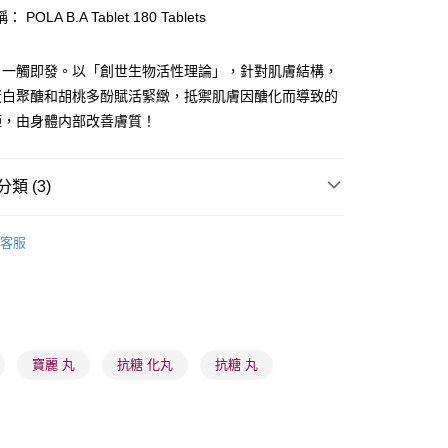
POLA B.A Tablet 180 Tablets
，一觸即發。以「創世生物活性理論」，針對肌膚結構，
蛋白聚醣和胡桃多酚賦活緊緻，抵禦肌膚因醣化而導致的
 - 確認發貨後1-3個工作天送達
啞，由身體内部改善膚質！
5.00，滿HK$300.00或以上免運費
業點 - 確認發貨後1-3個工作天送達
類 (3)
5.00，滿HK$300.00或以上免運費
纖體美肌
美肌/抗老
1-3 工作天送達，訂單將隨機分配至SF順豐速運或京東
客服
進行物流配送
5.00，滿HK$300.00或以上免運費
推薦
美肌纖體 重煥年輕
) 只顯示可選門市。確認發貨後2-5個工作天到店，3天內
會取消訂單，並不會安排重寄
寶麗 丸
抗糖 化丸
抗糖 丸
0.00，滿HK$100.00或以上免運費