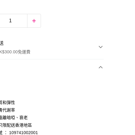
送
$300.00免運費
質和彈性
膚代謝率
遠離暗啞、衰老
ay
只限配送香港地區
： 109741002001