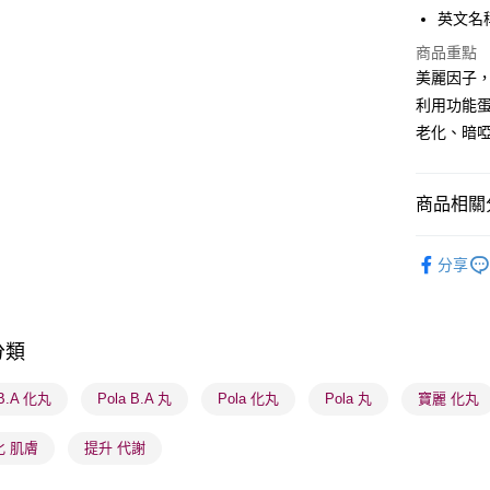
英文名稱： 
商品重點
送貨方式
美麗因子
利用功能
順豐自助櫃
老化、暗
每筆HK$6
順豐站及營
商品相關分
每筆HK$6
健康美肌
確認發貨後
分享
物流公司
網店限定
每筆HK$6
本月人氣
(香港門市
分類
取。逾期
 B.A 化丸
Pola B.A 丸
Pola 化丸
Pola 丸
寶麗 化丸
每筆HK$2
化 肌膚
提升 代謝