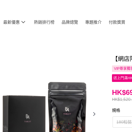
最新優惠
熱銷排行榜
品牌總覽
專題推介
付款獎賞
【網店限
VIP尊享
獨
送上門滿HK
HK$69
HK$1,520
規格
180粒裝