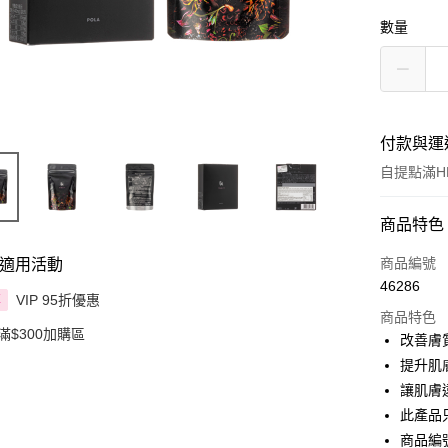
數量
付款與運
自提點滿HK
付款方式
商品特色
信用卡
商品編號
適用活動
46286
Apple Pay
VIP 95折優惠
享
商品特色
滿$300加購區
AlipayHK
改善膚
提升肌
PayMe
讓肌膚
WeChat P
此產品
商品編號 
BoC Pay