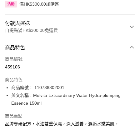
滿HK$300.00加購區
活動
付款與運送
自提點滿HK$300.00免運費
付款方式
商品特色
信用卡
商品編號
Apple Pay
459106
AlipayHK
商品特色
PayMe
商品編號： 110738802001
英文名稱：Melvita Extraordinary Water Hydra-plumping
WeChat Pay
Essence 150ml
BoC Pay
商品重點
品牌專研配方，水油雙重保濕，深入滋養，邂逅水嫩美肌。
送貨方式
順豐自助櫃 - 確認發貨後1-3個工作天送達