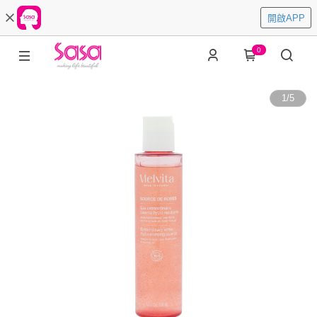
開啟APP
0
1
/
5