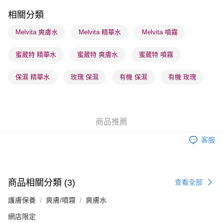
每筆HK$65.00，滿HK$300.00或以上免運費
相關分類
順豐站及營業點 - 確認發貨後1-3個工作天送達
Melvita 爽膚水
Melvita 精華水
Melvita 噴霧
每筆HK$65.00，滿HK$300.00或以上免運費
蜜葳特 精華水
蜜葳特 爽膚水
蜜葳特 噴霧
確認發貨後1-3 工作天送達，訂單將隨機分配至SF順豐速運或京東
物流公司進行物流配送
保濕 精華水
玫瑰 保濕
有機 保濕
有機 玫瑰
每筆HK$65.00，滿HK$300.00或以上免運費
(香港門市) 只顯示可選門市。確認發貨後2-5個工作天到店，3天內
取。逾期會取消訂單，並不會安排重寄
商品推薦
每筆HK$20.00，滿HK$100.00或以上免運費
客服
(澳門門市) 只顯示可選門市。確認發貨後2-5個工作天到店，3天內
取。逾期會取消訂單，並不會安排重寄
每筆HK$20.00，滿HK$100.00或以上免運費
商品相關分類 (3)
查看全部
澳門地區配送 - 確認發貨後1-4個工作天送達
運費表
護膚保養
爽膚/噴霧
爽膚水
網店限定