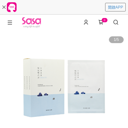
開啟APP
0
1
/
5