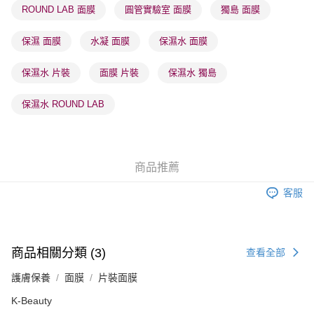
ROUND LAB 面膜
圓管實驗室 面膜
獨島 面膜
順豐站及營業點 - 確認發貨後1-3個工作天送達
每筆HK$65.00，滿HK$300.00或以上免運費
保濕 面膜
水凝 面膜
保濕水 面膜
確認發貨後1-3 工作天送達，訂單將隨機分配至SF順豐速運或京東
保濕水 片裝
面膜 片裝
保濕水 獨島
物流公司進行物流配送
每筆HK$65.00，滿HK$300.00或以上免運費
保濕水 ROUND LAB
(香港門市) 只顯示可選門市。確認發貨後2-5個工作天到店，3天內
取。逾期會取消訂單，並不會安排重寄
每筆HK$20.00，滿HK$100.00或以上免運費
商品推薦
(澳門門市) 只顯示可選門市。確認發貨後2-5個工作天到店，3天內
客服
取。逾期會取消訂單，並不會安排重寄
每筆HK$20.00，滿HK$100.00或以上免運費
澳門地區配送 - 確認發貨後1-4個工作天送達
運費表
商品相關分類 (3)
查看全部
護膚保養
面膜
片裝面膜
K-Beauty