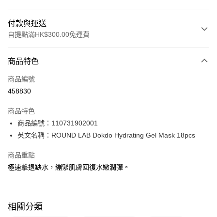
付款與運送
自提點滿HK$300.00免運費
付款方式
商品特色
信用卡
商品編號
Apple Pay
458830
AlipayHK
商品特色
PayMe
商品編號：110731902001
英文名稱：ROUND LAB Dokdo Hydrating Gel Mask 18pcs
WeChat Pay
商品重點
BoC Pay
極速擊退缺水，繃緊肌膚回復水嫩潤彈。
送貨方式
順豐自助櫃 - 確認發貨後1-3個工作天送達
相關分類
每筆HK$65.00，滿HK$300.00或以上免運費