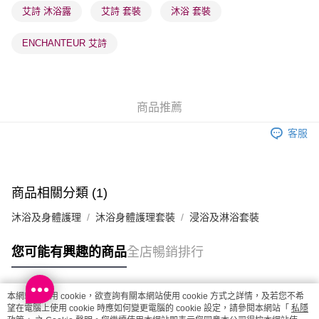
每筆HK$65.00，滿HK$300.00或以上免運費
艾詩 沐浴露
艾詩 套裝
沐浴 套裝
確認發貨後1-3 工作天送達，訂單將隨機分配至SF順豐速運或京東
ENCHANTEUR 艾詩
物流公司進行物流配送
每筆HK$65.00，滿HK$300.00或以上免運費
(香港門市) 只顯示可選門市。確認發貨後2-5個工作天到店，3天內
商品推薦
取。逾期會取消訂單，並不會安排重寄
每筆HK$20.00，滿HK$100.00或以上免運費
客服
(澳門門市) 只顯示可選門市。確認發貨後2-5個工作天到店，3天內
取。逾期會取消訂單，並不會安排重寄
每筆HK$20.00，滿HK$100.00或以上免運費
商品相關分類 (1)
澳門地區配送 - 確認發貨後1-4個工作天送達
運費表
沐浴及身體護理
沐浴身體護理套裝
浸浴及淋浴套裝
您可能有興趣的商品
全店暢銷排行
本網站中使用 cookie，欲查詢有關本網站使用 cookie 方式之詳情，及若您不希
熱門標籤
望在電腦上使用 cookie 時應如何變更電腦的 cookie 設定，請參閱本網站「
私隱