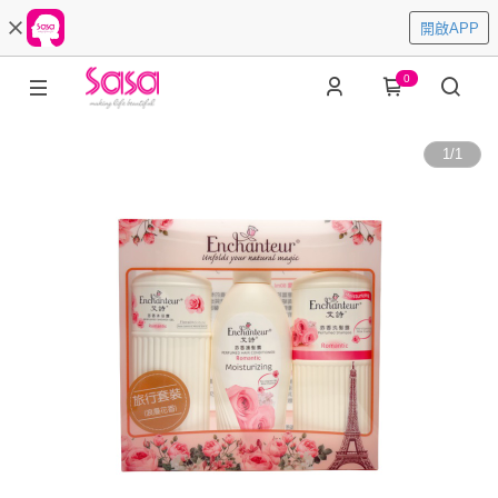
開啟APP
0
1
/
1