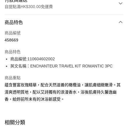
付款與運送
自提點滿HK$300.00免運費
付款方式
商品特色
信用卡
商品編號
Apple Pay
458669
AlipayHK
商品特色
PayMe
商品編號:110604602002
英文名稱：ENCHANTEUR TRAVEL KIT ROMANTIC 3PC
WeChat Pay
商品重點
BoC Pay
藴含豐富玫瑰精華，配合天然滋養的橄欖油，讓肌膚細緻嫩滑。其
清爽透明質地，配以艾詩獨有的浪漫香水，浴後肌膚持久馨逸幽
送貨方式
香，給妳前所未有的沐浴新感受。
順豐自助櫃 - 確認發貨後1-3個工作天送達
每筆HK$65.00，滿HK$300.00或以上免運費
順豐站及營業點 - 確認發貨後1-3個工作天送達
相關分類