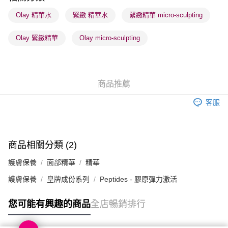
每筆HK$65.00，滿HK$300.00或以上免運費
Olay 精華水
緊緻 精華水
緊緻精華 micro-sculpting
確認發貨後1-3 工作天送達，訂單將隨機分配至SF順豐速運或京東
Olay 緊緻精華
Olay micro-sculpting
物流公司進行物流配送
每筆HK$65.00，滿HK$300.00或以上免運費
(香港門市) 只顯示可選門市。確認發貨後2-5個工作天到店，3天內
商品推薦
取。逾期會取消訂單，並不會安排重寄
每筆HK$20.00，滿HK$100.00或以上免運費
客服
(澳門門市) 只顯示可選門市。確認發貨後2-5個工作天到店，3天內
取。逾期會取消訂單，並不會安排重寄
每筆HK$20.00，滿HK$100.00或以上免運費
商品相關分類 (2)
澳門地區配送 - 確認發貨後1-4個工作天送達
運費表
護膚保養
面部精華
精華
護膚保養
皇牌成份系列
Peptides - 膠原彈力激活
您可能有興趣的商品
全店暢銷排行