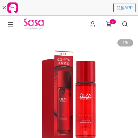
開啟APP
0
1
/
5