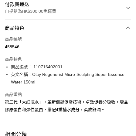
付款與運送
自提點滿HK$300.00免運費
付款方式
商品特色
信用卡
商品編號
Apple Pay
458546
AlipayHK
商品特色
PayMe
商品編號： 110716402001
英文名稱：Olay Regenerist Micro-Sculpting Super Essence
WeChat Pay
Water 150ml
BoC Pay
商品重點
第二代「大紅瓶水」，革新側鏈促滲技術，卓效促養分吸收，增益
送貨方式
膠原蛋白和彈性蛋白，搭配4重補水成分，柔紋舒潤。
順豐自助櫃 - 確認發貨後1-3個工作天送達
每筆HK$65.00，滿HK$300.00或以上免運費
順豐站及營業點 - 確認發貨後1-3個工作天送達
相關分類