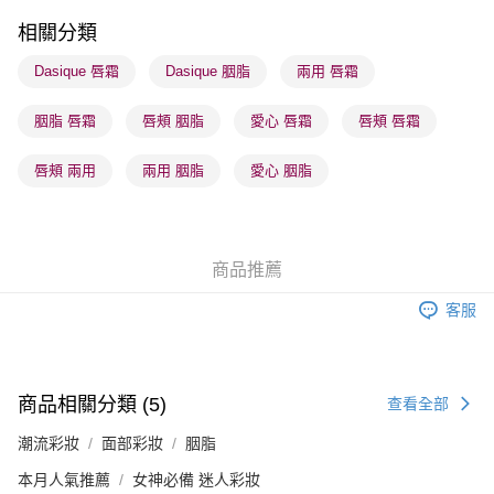
每筆HK$65.00，滿HK$300.00或以上免運費
相關分類
順豐站及營業點 - 確認發貨後1-3個工作天送達
Dasique 唇霜
Dasique 胭脂
兩用 唇霜
每筆HK$65.00，滿HK$300.00或以上免運費
胭脂 唇霜
唇頰 胭脂
愛心 唇霜
唇頰 唇霜
確認發貨後1-3 工作天送達，訂單將隨機分配至SF順豐速運或京東
物流公司進行物流配送
唇頰 兩用
兩用 胭脂
愛心 胭脂
每筆HK$65.00，滿HK$300.00或以上免運費
(香港門市) 只顯示可選門市。確認發貨後2-5個工作天到店，3天內
取。逾期會取消訂單，並不會安排重寄
商品推薦
每筆HK$20.00，滿HK$100.00或以上免運費
客服
(澳門門市) 只顯示可選門市。確認發貨後2-5個工作天到店，3天內
取。逾期會取消訂單，並不會安排重寄
每筆HK$20.00，滿HK$100.00或以上免運費
商品相關分類 (5)
查看全部
澳門地區配送 - 確認發貨後1-4個工作天送達
運費表
潮流彩妝
面部彩妝
胭脂
本月人氣推薦
女神必備 迷人彩妝