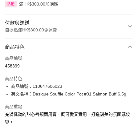
滿HK$300.00加購區
活動
付款與運送
自提點滿HK$300.00免運費
付款方式
商品特色
信用卡
商品編號
Apple Pay
458399
AlipayHK
商品特色
PayMe
商品編號：110647606023
英文名稱：Dasique Souffle Color Pot #01 Salmon Buff 6.5g
WeChat Pay
商品重點
BoC Pay
充滿悸動的甜心唇頰兩用膏，既可愛又實用，打造甜美的氛圍感妝
容。
送貨方式
順豐自助櫃 - 確認發貨後1-3個工作天送達