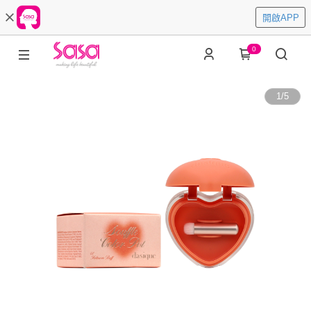
開啟APP
0
1
/
5