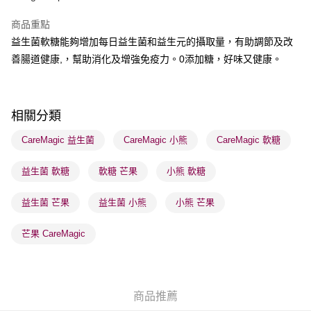
商品重點
送貨方式
益生菌軟糖能夠增加每日益生菌和益生元的攝取量，有助調節及改
順豐自助櫃 - 確認發貨後1-3個工作天送達
善腸道健康,，幫助消化及增強免疫力。0添加糖，好味又健康。
每筆HK$65.00，滿HK$300.00或以上免運費
順豐站及營業點 - 確認發貨後1-3個工作天送達
每筆HK$65.00，滿HK$300.00或以上免運費
相關分類
確認發貨後1-3 工作天送達，訂單將隨機分配至SF順豐速運或京東
CareMagic 益生菌
CareMagic 小熊
CareMagic 軟糖
物流公司進行物流配送
益生菌 軟糖
軟糖 芒果
小熊 軟糖
每筆HK$65.00，滿HK$300.00或以上免運費
(香港門市) 只顯示可選門市。確認發貨後2-5個工作天到店，3天內
益生菌 芒果
益生菌 小熊
小熊 芒果
取。逾期會取消訂單，並不會安排重寄
芒果 CareMagic
每筆HK$20.00，滿HK$100.00或以上免運費
商品推薦