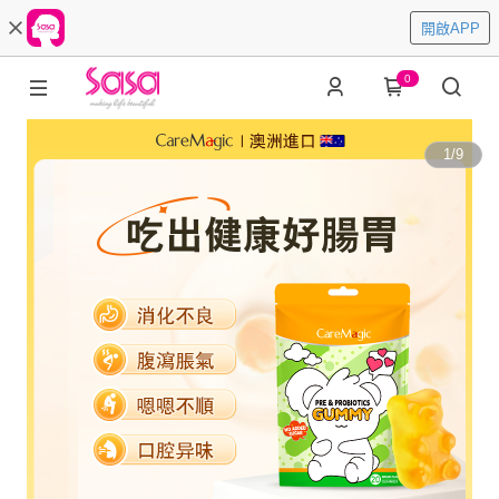
開啟APP
0
1
/
9