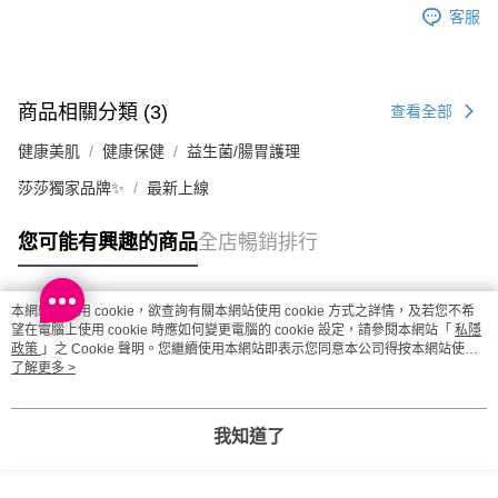
客服
商品相關分類 (3)
查看全部
健康美肌
健康保健
益生菌/腸胃護理
莎莎獨家品牌✨
最新上線
您可能有興趣的商品
全店暢銷排行
本網站中使用 cookie，欲查詢有關本網站使用 cookie 方式之詳情，及若您不希
熱門標籤
望在電腦上使用 cookie 時應如何變更電腦的 cookie 設定，請參閱本網站「
私隱
政策
」之 Cookie 聲明。您繼續使用本網站即表示您同意本公司得按本網站使用
條款之 Cookie 聲明使用 cookie。
了解更多 >
熱銷排行
最新商品
人氣推薦
我知道了