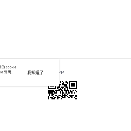
送 - 確認發貨後1-4個工作天送達
運費表
 cookie
e 聲明使
我知道了
官方APP