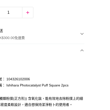
送
$300.00免運費
 104326102006
Ishihara Photocatalyst Puff Square 2pcs
ay
ara光觸媒粉撲(正方形)) 含氧化鈦，能有效地去除粉撲上的細
高密度柔軟設計，適合想保持潔淨粉卜的使用者。