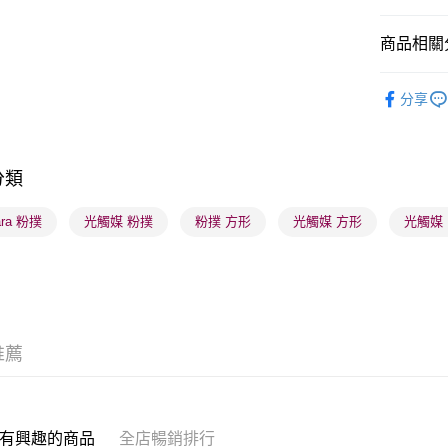
商品相關分
送貨方式
順豐自助櫃
儀器工具
分享
每筆HK$6
順豐站及營
每筆HK$6
分類
確認發貨後
hara 粉撲
光觸媒 粉撲
粉撲 方形
光觸媒 方形
光觸媒 I
物流公司
每筆HK$6
(香港門市
取。逾期
每筆HK$2
推薦
(澳門門市
取。逾期
有興趣的商品
全店暢銷排行
每筆HK$2