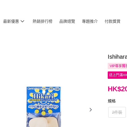
最新優惠
熱銷排行榜
品牌總覽
專題推介
付款獎賞
Ishi
VIP尊享
獨
送上門滿HK
HK$20
規格
2件裝