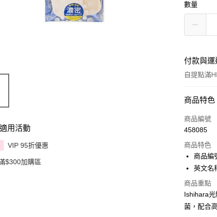
數量
付款與運
自提點滿HK
付款方式
商品特色
信用卡
商品編號
適用活動
458085
Apple Pay
商品特色
VIP 95折優惠
享
AlipayHK
商品編號：
滿$300加購區
英文名稱： 
PayMe
商品重點
WeChat P
Ishih
菌，配合
BoC Pay