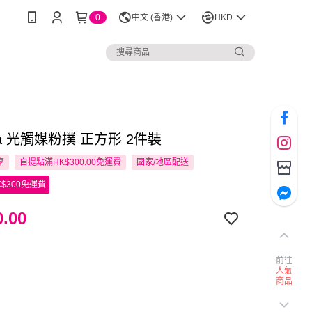
0
中文 (香港)
HKD
hara 光觸媒粉撲 正方形 2件裝
享
自提點滿HK$300.00免運費
國家/地區配送
$300免運費
.00
前往
人氣
商品