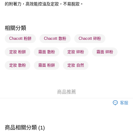
的附著力，高效能控油及定妝，不易脫妝。
送貨方式
順豐自助櫃 - 確認發貨後1-3個工作天送達
每筆HK$65.00，滿HK$300.00或以上免運費
相關分類
順豐站及營業點 - 確認發貨後1-3個工作天送達
Chacott 粉餅
Chacott 散粉
Chacott 碎粉
每筆HK$65.00，滿HK$300.00或以上免運費
定妝 粉餅
霧面 散粉
定妝 碎粉
霧面 碎粉
確認發貨後1-3 工作天送達，訂單將隨機分配至SF順豐速運或京東
物流公司進行物流配送
定妝 散粉
霧面 粉餅
定妝 自然
每筆HK$65.00，滿HK$300.00或以上免運費
(香港門市) 只顯示可選門市。確認發貨後2-5個工作天到店，3天內
取。逾期會取消訂單，並不會安排重寄
商品推薦
每筆HK$20.00，滿HK$100.00或以上免運費
客服
(澳門門市) 只顯示可選門市。確認發貨後2-5個工作天到店，3天內
取。逾期會取消訂單，並不會安排重寄
每筆HK$20.00，滿HK$100.00或以上免運費
商品相關分類 (1)
澳門地區配送 - 確認發貨後1-4個工作天送達
運費表