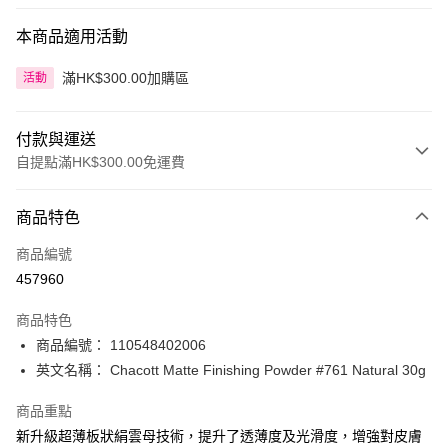
本商品適用活動
滿HK$300.00加購區
活動
付款與運送
自提點滿HK$300.00免運費
付款方式
商品特色
信用卡
商品編號
Apple Pay
457960
AlipayHK
商品特色
PayMe
商品編號： 110548402006
英文名稱： Chacott Matte Finishing Powder #761 Natural 30g
WeChat Pay
商品重點
BoC Pay
新升級超薄板狀絹雲母技術，提升了透薄度及光滑度，增強對皮膚