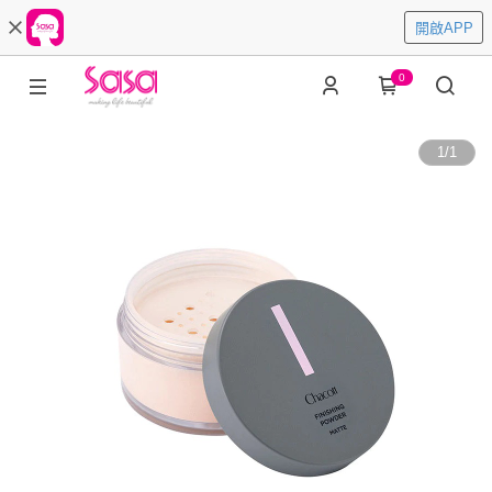
開啟APP
0
1
/
1