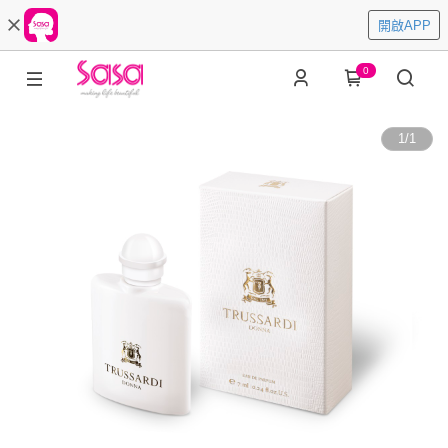
開啟APP
0
1
/
1