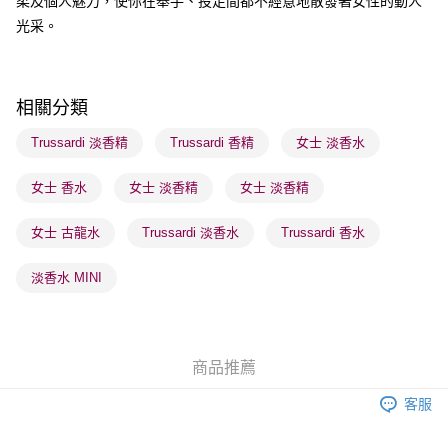
柔及個人魅力，使你在舉手、投足間都不經意地散發著女性的動人
送貨方式
光采。
順豐自助櫃 - 確認發貨後1-3個工作天送達
每筆HK$65.00，滿HK$300.00或以上免運費
順豐站及營業點 - 確認發貨後1-3個工作天送達
相關分類
每筆HK$65.00，滿HK$300.00或以上免運費
Trussardi 淡香精
Trussardi 香精
女士 淡香水
確認發貨後1-3 工作天送達，訂單將隨機分配至SF順豐速運或京東
女士 香水
女士 淡香精
女士 淡香精
物流公司進行物流配送
每筆HK$65.00，滿HK$300.00或以上免運費
女士 古龍水
Trussardi 淡香水
Trussardi 香水
(香港門市) 只顯示可選門市。確認發貨後2-5個工作天到店，3天內
取。逾期會取消訂單，並不會安排重寄
淡香水 MINI
每筆HK$20.00，滿HK$100.00或以上免運費
(澳門門市) 只顯示可選門市。確認發貨後2-5個工作天到店，3天內
取。逾期會取消訂單，並不會安排重寄
商品推薦
每筆HK$20.00，滿HK$100.00或以上免運費
客服
澳門地區配送 - 確認發貨後1-4個工作天送達
運費表