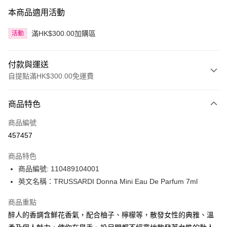
本商品適用活動
滿HK$300.00加購區
活動
付款與運送
自提點滿HK$300.00免運費
付款方式
商品特色
信用卡
商品編號
Apple Pay
457457
AlipayHK
商品特色
PayMe
商品編號: 110489104001
英文名稱：TRUSSARDI Donna Mini Eau De Parfum 7ml
WeChat Pay
商品重點
BoC Pay
醉人的香調含鮮花香氣，配合柚子、檸檬等，散發女性的典雅、溫