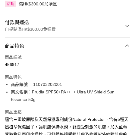
滿HK$300.00加購區
活動
付款與運送
自提點滿HK$300.00免運費
付款方式
商品特色
信用卡
商品編號
Apple Pay
456917
AlipayHK
商品特色
PayMe
商品編號 ：110703202001
英文名稱：Frudia SPF50+PA++++ Ultra UV Shield Sun
WeChat Pay
Essence 50g
BoC Pay
商品重點
蘊含三重玻尿酸及天然保濕專利成份Natural Protector，含有5種天
送貨方式
然植萃保濕因子，讓肌膚保持水潤，舒緩受刺激的肌膚，加入藍莓
順豐自助櫃 - 確認發貨後1-3個工作天送達
萃取物及西印度櫻桃，可舒緩修護受損肌膚及修護紫外線對肌膚的