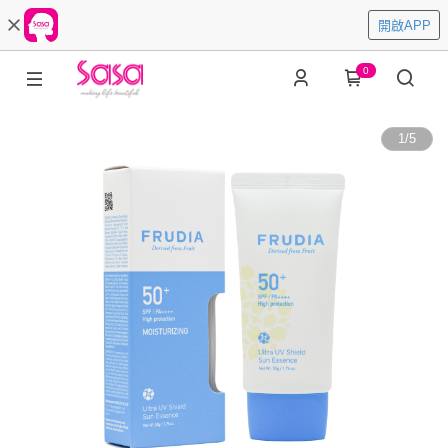
開啟APP
0
1
/
5