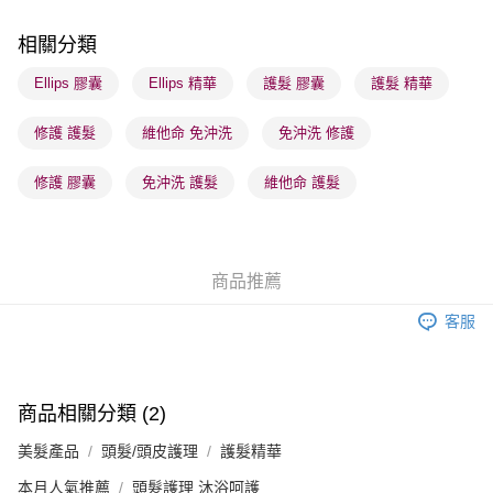
順豐站及營業點 - 確認發貨後1-3個工作天送達
相關分類
每筆HK$65.00，滿HK$300.00或以上免運費
Ellips 膠囊
Ellips 精華
護髮 膠囊
護髮 精華
確認發貨後1-3 工作天送達，訂單將隨機分配至SF順豐速運或京東
修護 護髮
維他命 免沖洗
免沖洗 修護
物流公司進行物流配送
每筆HK$65.00，滿HK$300.00或以上免運費
修護 膠囊
免沖洗 護髮
維他命 護髮
(香港門市) 只顯示可選門市。確認發貨後2-5個工作天到店，3天內
取。逾期會取消訂單，並不會安排重寄
每筆HK$20.00，滿HK$100.00或以上免運費
商品推薦
(澳門門市) 只顯示可選門市。確認發貨後2-5個工作天到店，3天內
客服
取。逾期會取消訂單，並不會安排重寄
每筆HK$20.00，滿HK$100.00或以上免運費
澳門地區配送 - 確認發貨後1-4個工作天送達
運費表
商品相關分類 (2)
美髮產品
頭髮/頭皮護理
護髮精華
本月人氣推薦
頭髮護理 沐浴呵護