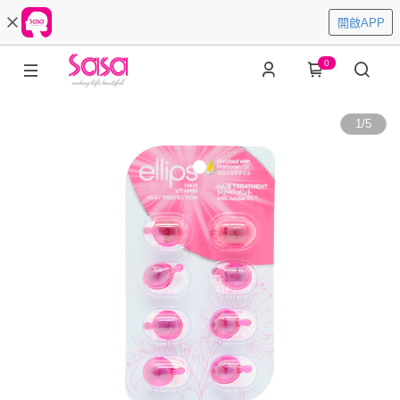
開啟APP
0
1
/
5