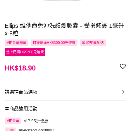
Ellips 維他命免沖洗護髮膠囊 - 受損修護 1毫升
x 8粒
VIP尊享
獨享
自提點滿HK$300.00免運費
國家/地區配送
送上門滿HK$300免運費
HK$18.90
請選擇商品選項
本商品適用活動
VIP 95折優惠
VIP尊享
滿HK$300.00加購區
活動