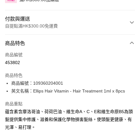
付款與運送
自提點滿HK$300.00免運費
付款方式
商品特色
信用卡
商品編號
Apple Pay
453802
AlipayHK
商品特色
PayMe
商品編號：109360204001
英文名稱：Ellips Hair Vitamin - Hair Treatment 1ml x 8pcs
WeChat Pay
商品重點
BoC Pay
蘊含素含摩洛哥油、荷荷巴油、維生命A、C、E和維生命原B5為頭
髮提供集中修護、滋養和保護化學物損害髮絲。使頭髮更健康、有
送貨方式
光澤、易打理。
順豐自助櫃 - 確認發貨後1-3個工作天送達
每筆HK$65.00，滿HK$300.00或以上免運費