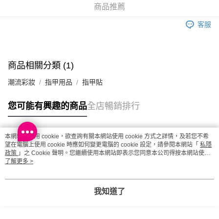
取。逾期會取消訂單，並不會安排重寄
商品推薦
每筆HK$20.00，滿HK$100.00或以上免運費
客服
澳門地區配送 - 確認發貨後1-4個工作天送達
運費表
商品相關分類 (1)
潮流彩妝
指甲用品
指甲貼
您可能有興趣的商品
全店暢銷排行
本網站中使用 cookie，欲查詢有關本網站使用 cookie 方式之詳情，及若您不希
熱門標籤
望在電腦上使用 cookie 時應如何變更電腦的 cookie 設定，請參閱本網站「
私隱
政策
」之 Cookie 聲明。您繼續使用本網站即表示您同意本公司得按本網站使用
條款之 Cookie 聲明使用 cookie。
了解更多 >
熱銷排行
最新商品
人氣推薦
我知道了