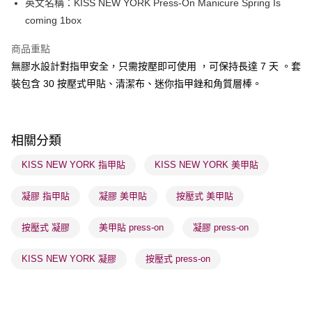
英文名稱：KISS NEW YORK Press-On Manicure Spring Is
WeChat Pay
coming 1box
BoC Pay
商品重點
無膠水設計對指甲安全，只需按壓即可使用 ，可保持長達 7 天 。套
送貨方式
裝包含 30 按壓式甲貼、清潔布、迷你指甲銼和角質層棒。
順豐自助櫃 - 確認發貨後1-3個工作天送達
每筆HK$65.00，滿HK$300.00或以上免運費
順豐站及營業點 - 確認發貨後1-3個工作天送達
相關分類
每筆HK$65.00，滿HK$300.00或以上免運費
KISS NEW YORK 指甲貼
KISS NEW YORK 美甲貼
確認發貨後1-3 工作天送達，訂單將隨機分配至SF順豐速運或京東
凝膠 指甲貼
凝膠 美甲貼
按壓式 美甲貼
物流公司進行物流配送
每筆HK$65.00，滿HK$300.00或以上免運費
按壓式 凝膠
美甲貼 press-on
凝膠 press-on
(香港門市) 只顯示可選門市。確認發貨後2-5個工作天到店，3天內
取。逾期會取消訂單，並不會安排重寄
KISS NEW YORK 凝膠
按壓式 press-on
每筆HK$20.00，滿HK$100.00或以上免運費
(澳門門市) 只顯示可選門市。確認發貨後2-5個工作天到店，3天內