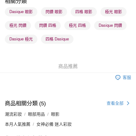
相關分類
順豐站及營業點 - 確認發貨後1-3個工作天送達
Dasique 眼影
閃鑽 眼影
四格 眼影
極光 眼影
每筆HK$65.00，滿HK$300.00或以上免運費
極光 閃鑽
閃鑽 四格
極光 四格
Dasique 閃鑽
確認發貨後1-3 工作天送達，訂單將隨機分配至SF順豐速運或京東
物流公司進行物流配送
Dasique 極光
四格 Dasique
每筆HK$65.00，滿HK$300.00或以上免運費
(香港門市) 只顯示可選門市。確認發貨後2-5個工作天到店，3天內
取。逾期會取消訂單，並不會安排重寄
商品推薦
每筆HK$20.00，滿HK$100.00或以上免運費
客服
(澳門門市) 只顯示可選門市。確認發貨後2-5個工作天到店，3天內
取。逾期會取消訂單，並不會安排重寄
每筆HK$20.00，滿HK$100.00或以上免運費
商品相關分類 (5)
查看全部
澳門地區配送 - 確認發貨後1-4個工作天送達
運費表
潮流彩妝
眼部用品
眼影
本月人氣推薦
女神必備 迷人彩妝