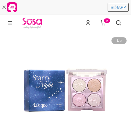
開啟APP
0
1
/
5