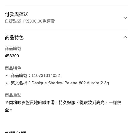
付款與運送
自提點滿HK$300.00免運費
付款方式
商品特色
信用卡
商品編號
Apple Pay
453300
AlipayHK
商品特色
PayMe
商品編號：110731314032
英文名稱：Dasique Shadow Palette #02 Aurora 2.3g
WeChat Pay
商品重點
BoC Pay
全閃粉眼影盤質地細緻柔滑，持久貼服，從眼妝到高光，一應俱
全。
送貨方式
順豐自助櫃 - 確認發貨後1-3個工作天送達
每筆HK$65.00，滿HK$300.00或以上免運費