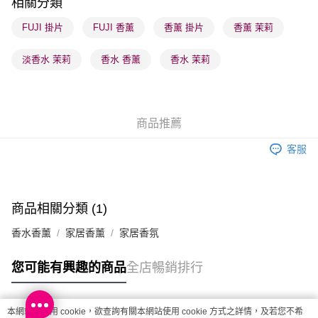
相關分類
順豐站及營業點 - 確認發貨後1-3個工作天送達
FUJI 掛片
FUJI 香薰
香薰 掛片
香薰 茉莉
每筆HK$65.00，滿HK$300.00或以上免運費
淡香水 茉莉
香水 香薰
香水 茉莉
確認發貨後1-3 工作天送達，訂單將隨機分配至SF順豐速運或京東
物流公司進行物流配送
每筆HK$65.00，滿HK$300.00或以上免運費
商品推薦
(香港門市) 只顯示可選門市。確認發貨後2-5個工作天到店，3天內
取。逾期會取消訂單，並不會安排重寄
客服
每筆HK$20.00，滿HK$100.00或以上免運費
(澳門門市) 只顯示可選門市。確認發貨後2-5個工作天到店，3天內
取。逾期會取消訂單，並不會安排重寄
商品相關分類 (1)
每筆HK$20.00，滿HK$100.00或以上免運費
香水香薰
家居香薰
家居香氛
澳門地區配送 - 確認發貨後1-4個工作天送達
運費表
您可能有興趣的商品
全店暢銷排行
本網站中使用 cookie，欲查詢有關本網站使用 cookie 方式之詳情，及若您不希