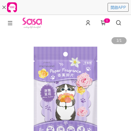
開啟APP
0
1
/
1