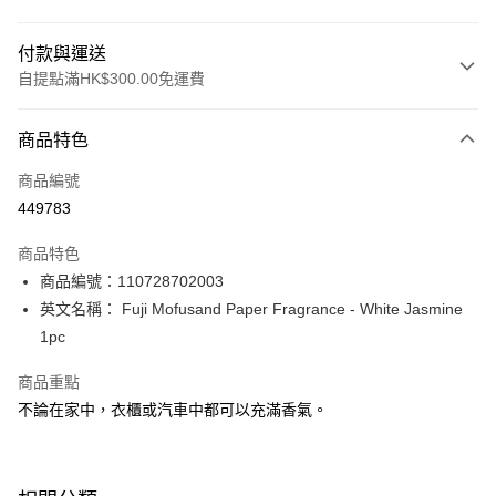
付款與運送
自提點滿HK$300.00免運費
付款方式
商品特色
信用卡
商品編號
Apple Pay
449783
AlipayHK
商品特色
PayMe
商品編號：110728702003
英文名稱： Fuji Mofusand Paper Fragrance - White Jasmine
WeChat Pay
1pc
BoC Pay
商品重點
不論在家中，衣櫃或汽車中都可以充滿香氣。
送貨方式
順豐自助櫃 - 確認發貨後1-3個工作天送達
每筆HK$65.00，滿HK$300.00或以上免運費