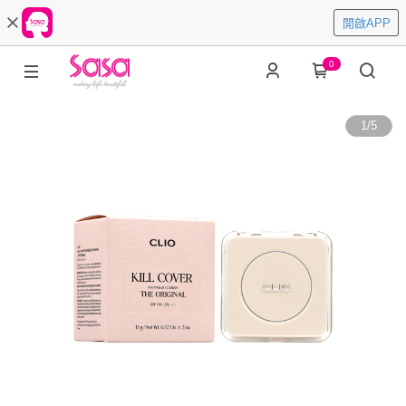
開啟APP
0
1
/
5