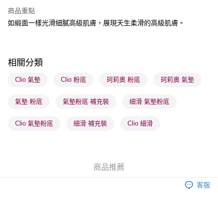
BoC Pay
商品重點
如緞面一樣光滑細膩高級肌膚，展現天生柔滑的高級肌膚。
送貨方式
順豐自助櫃 - 確認發貨後1-3個工作天送達
每筆HK$65.00，滿HK$300.00或以上免運費
相關分類
順豐站及營業點 - 確認發貨後1-3個工作天送達
Clio 氣墊
Clio 粉底
珂莉奧 粉底
珂莉奧 氣墊
每筆HK$65.00，滿HK$300.00或以上免運費
氣墊 粉底
氣墊粉底 補充裝
細滑 氣墊粉底
確認發貨後1-3 工作天送達，訂單將隨機分配至SF順豐速運或京東
物流公司進行物流配送
Clio 氣墊粉底
細滑 補充裝
Clio 細滑
每筆HK$65.00，滿HK$300.00或以上免運費
(香港門市) 只顯示可選門市。確認發貨後2-5個工作天到店，3天內
取。逾期會取消訂單，並不會安排重寄
商品推薦
每筆HK$20.00，滿HK$100.00或以上免運費
客服
(澳門門市) 只顯示可選門市。確認發貨後2-5個工作天到店，3天內
取。逾期會取消訂單，並不會安排重寄
每筆HK$20.00，滿HK$100.00或以上免運費