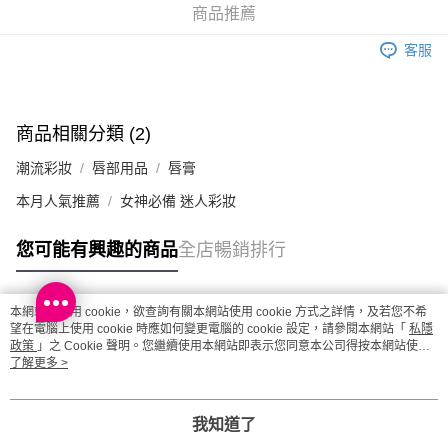
取。逾期會取消訂單，並不會安排重寄
商品推薦
每筆HK$20.00，滿HK$100.00或以上免運費
客服
澳門地區配送 - 確認發貨後1-4個工作天送達
運費表
商品相關分類 (2)
潮流彩妝
唇部用品
唇膏
本月人氣推薦
女神必備 迷人彩妝
您可能有興趣的商品
全店暢銷排行
本網站中使用 cookie，欲查詢有關本網站使用 cookie 方式之詳情，及若您不希
熱門標籤
望在電腦上使用 cookie 時應如何變更電腦的 cookie 設定，請參閱本網站「
私隱
政策
」之 Cookie 聲明。您繼續使用本網站即表示您同意本公司得按本網站使用
條款之 Cookie 聲明使用 cookie。
了解更多 >
熱銷排行
最新商品
人氣推薦
我知道了