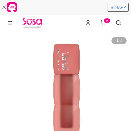
開啟APP
0
1
/
3