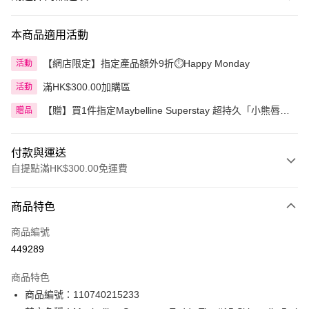
本商品適用活動
【網店限定】指定產品額外9折⏱️Happy Monday
活動
滿HK$300.00加購區
活動
【贈】買1件指定Maybelline Superstay 超持久「小熊唇
贈品
泥」 即送小熊掛飾 1個
付款與運送
自提點滿HK$300.00免運費
付款方式
商品特色
信用卡
商品編號
Apple Pay
449289
AlipayHK
商品特色
PayMe
商品編號：110740215233