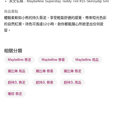
英文名稱：Maybelline Superstay Teddy Tint #15 Skinnydip 5ml
WeChat Pay
商品重點
BoC Pay
體驗柔軟如小熊的持久唇泥，享受輕盈舒適的感覺，帶來啞光色彩
的自然紅潤。持色可長達12小時，助你都能隨心所欲塗出任何妝
送貨方式
容。
順豐自助櫃 - 確認發貨後1-3個工作天送達
每筆HK$65.00，滿HK$300.00或以上免運費
順豐站及營業點 - 確認發貨後1-3個工作天送達
相關分類
每筆HK$65.00，滿HK$300.00或以上免運費
Maybelline 唇泥
Maybelline 唇膏
Maybelline 用品
確認發貨後1-3 工作天送達，訂單將隨機分配至SF順豐速運或京東
媚比琳 用品
媚比琳 唇膏
媚比琳 唇泥
物流公司進行物流配送
每筆HK$65.00，滿HK$300.00或以上免運費
超持久 唇泥
超持久 唇膏
超持久 用品
(香港門市) 只顯示可選門市。確認發貨後2-5個工作天到店，3天內
取。逾期會取消訂單，並不會安排重寄
暖棕 唇泥
每筆HK$20.00，滿HK$100.00或以上免運費
(澳門門市) 只顯示可選門市。確認發貨後2-5個工作天到店，3天內