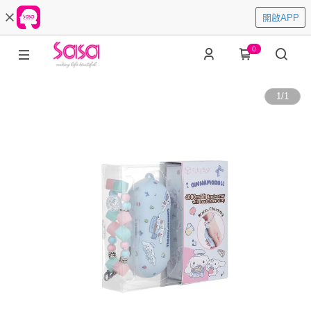
開啟APP
0
1
/
1