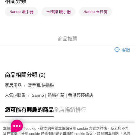
相關分類
順豐站及營業點 - 確認發貨後1-3個工作天送達
Sanrio 暖手器
玉桂狗 暖手器
Sanrio 玉桂狗
每筆HK$65.00，滿HK$300.00或以上免運費
確認發貨後1-3 工作天送達，訂單將隨機分配至SF順豐速運或京東
物流公司進行物流配送
商品推薦
每筆HK$65.00，滿HK$300.00或以上免運費
客服
(香港門市) 只顯示可選門市。確認發貨後2-5個工作天到店，3天內
取。逾期會取消訂單，並不會安排重寄
每筆HK$20.00，滿HK$100.00或以上免運費
商品相關分類 (2)
(澳門門市) 只顯示可選門市。確認發貨後2-5個工作天到店，3天內
家居用品
暖手寶/快熱貼
取。逾期會取消訂單，並不會安排重寄
每筆HK$20.00，滿HK$100.00或以上免運費
人氣IP聯乘
Sanrio | 熱銷推薦 | 香港莎莎網店
澳門地區配送 - 確認發貨後1-4個工作天送達
運費表
您可能有興趣的商品
全店暢銷排行
本網站中使用 cookie，欲查詢有關本網站使用 cookie 方式之詳情，及若您不希
熱門標籤
望在電腦上使用 cookie 時應如何變更電腦的 cookie 設定，請參閱本網站「
私隱