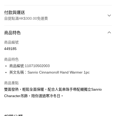
付款與運送
自提點滿HK$300.00免運費
付款方式
商品特色
信用卡
商品編號
Apple Pay
449185
AlipayHK
商品特色
PayMe
商品編號:110710502003
英文名稱：Sanrio Cinnamoroll Hand Warmer 1pc
WeChat Pay
商品重點
BoC Pay
雙面發熱，輕鬆全面保暖，配合人氣串珠手帶配襯獨立Sanrio
Character吊飾，陪你渡過寒冷冬日。
送貨方式
順豐自助櫃 - 確認發貨後1-3個工作天送達
每筆HK$65.00，滿HK$300.00或以上免運費