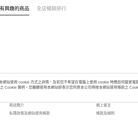
取。逾期
有興趣的商品
全店暢銷排行
每筆HK$2
澳門地區配
本網站使用 cookie 方式之詳情，及若您不希望在電腦上使用 cookie 時應如何變更電腦的
之 Cookie 聲明。您繼續使用本網站即表示您同意本公司得按本網站使用條款之 Cooki
關於我們
客戶服務
品牌故事
購物說明
商店簡介
網上留言
私隱政策及網站使用條款
條款及細則
聯絡我們