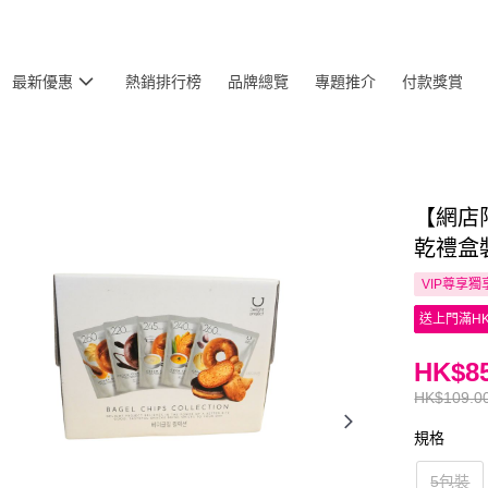
最新優惠
熱銷排行榜
品牌總覽
專題推介
付款獎賞
【網店限
乾禮盒
VIP尊享
獨
送上門滿HK
HK$85
HK$109.0
規格
5包裝