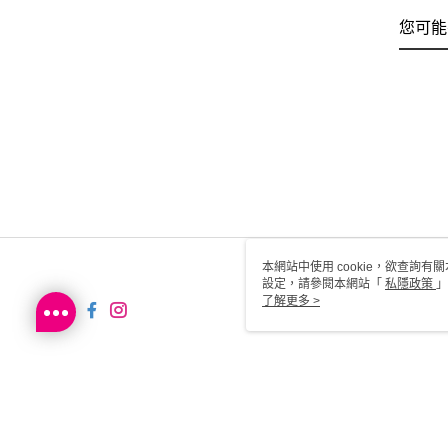
您可能
本網站中使用 cookie，欲查詢有關
設定，請參閱本網站「
私隱政策
」
用 cookie。
了解更多 >