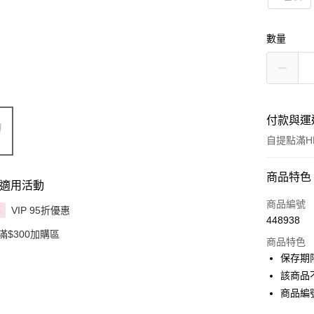
數量
付款與運
自提點滿HK
付款方式
商品特色
適用活動
信用卡
商品編號
VIP 95折優惠
享
448938
Apple Pay
滿$300加購區
商品特色
AlipayHK
保存期限：
該商品
PayMe
商品編號:
WeChat P