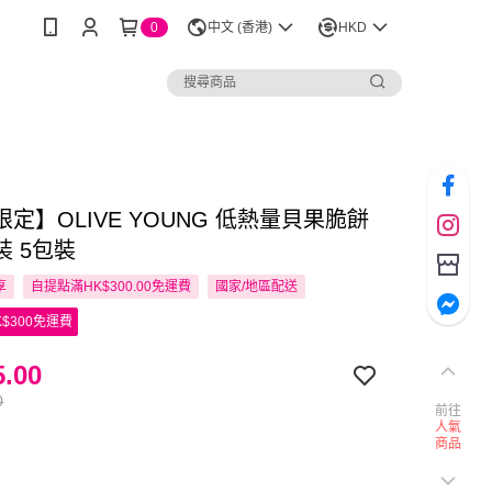
0
中文 (香港)
HKD
定】OLIVE YOUNG 低熱量貝果脆餅
裝 5包裝
享
自提點滿HK$300.00免運費
國家/地區配送
$300免運費
.00
0
前往
人氣
商品