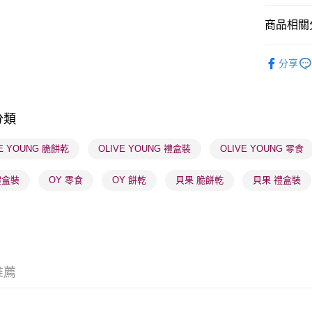
BoC Pay
商品相關分
飲食專區
送貨方式
分享
網店限定
順豐自助櫃
K-Beauty
每筆HK$6
分類
本月人氣
順豐站及營
VE YOUNG 脆餅乾
OLIVE YOUNG 禮盒裝
OLIVE YOUNG 零食
每筆HK$6
確認發貨後
禮盒裝
OY 零食
OY 餅乾
貝果 脆餅乾
貝果 禮盒裝
物流公司
每筆HK$6
(香港門市
取。逾期
推薦
每筆HK$2
(澳門門市