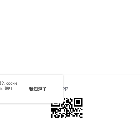
會取消訂單，並不會安排重寄
0.00，滿HK$100.00或以上免運費
送 - 確認發貨後1-4個工作天送達
運費表
 cookie
e 聲明使
我知道了
官方APP