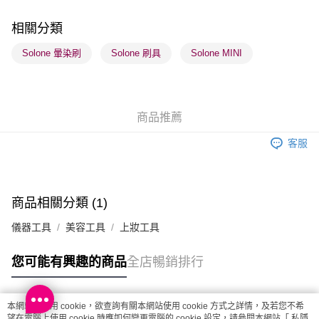
順豐站及營業點 - 確認發貨後1-3個工作天送達
每筆HK$65.00，滿HK$300.00或以上免運費
相關分類
確認發貨後1-3 工作天送達，訂單將隨機分配至SF順豐速運或京東
Solone 暈染刷
Solone 刷具
Solone MINI
物流公司進行物流配送
每筆HK$65.00，滿HK$300.00或以上免運費
(香港門市) 只顯示可選門市。確認發貨後2-5個工作天到店，3天內
商品推薦
取。逾期會取消訂單，並不會安排重寄
客服
每筆HK$20.00，滿HK$100.00或以上免運費
(澳門門市) 只顯示可選門市。確認發貨後2-5個工作天到店，3天內
取。逾期會取消訂單，並不會安排重寄
商品相關分類 (1)
每筆HK$20.00，滿HK$100.00或以上免運費
儀器工具
美容工具
上妝工具
澳門地區配送 - 確認發貨後1-4個工作天送達
運費表
您可能有興趣的商品
全店暢銷排行
本網站中使用 cookie，欲查詢有關本網站使用 cookie 方式之詳情，及若您不希
熱門標籤
望在電腦上使用 cookie 時應如何變更電腦的 cookie 設定，請參閱本網站「
私隱