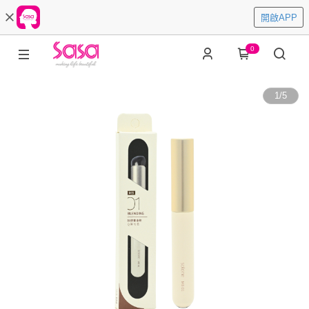
開啟APP
0
1
/
5