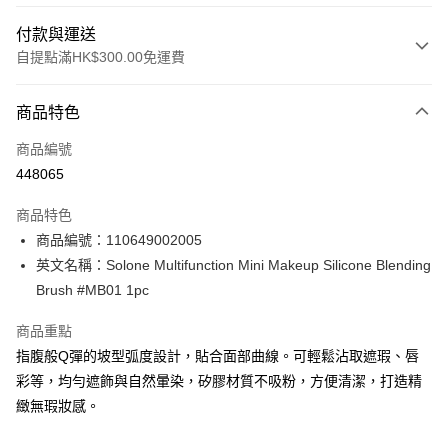
付款與運送
自提點滿HK$300.00免運費
付款方式
商品特色
信用卡
商品編號
Apple Pay
448065
AlipayHK
商品特色
PayMe
商品編號：110649002005
英文名稱：Solone Multifunction Mini Makeup Silicone Blending
WeChat Pay
Brush #MB01 1pc
BoC Pay
商品重點
指腹般Q彈的坡型弧度設計，貼合面部曲線。可輕鬆沾取遮瑕、唇
送貨方式
彩等，均勻遮飾與自然暈染，矽膠材質不吸粉，方便清潔，打造精
順豐自助櫃 - 確認發貨後1-3個工作天送達
緻無瑕妝感。
每筆HK$65.00，滿HK$300.00或以上免運費