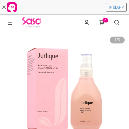
開啟APP
0
1
/
5