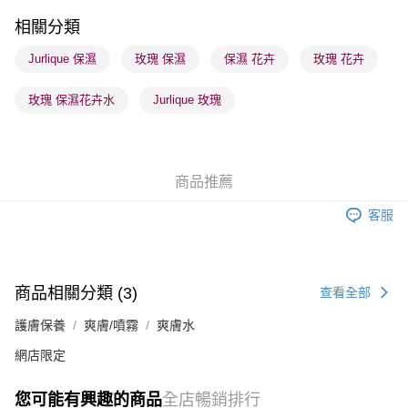
每筆HK$65.00，滿HK$300.00或以上免運費
相關分類
順豐站及營業點 - 確認發貨後1-3個工作天送達
Jurlique 保濕
玫瑰 保濕
保濕 花卉
玫瑰 花卉
每筆HK$65.00，滿HK$300.00或以上免運費
玫瑰 保濕花卉水
Jurlique 玫瑰
確認發貨後1-3 工作天送達，訂單將隨機分配至SF順豐速運或京東
物流公司進行物流配送
每筆HK$65.00，滿HK$300.00或以上免運費
商品推薦
(香港門市) 只顯示可選門市。確認發貨後2-5個工作天到店，3天內
取。逾期會取消訂單，並不會安排重寄
客服
每筆HK$20.00，滿HK$100.00或以上免運費
(澳門門市) 只顯示可選門市。確認發貨後2-5個工作天到店，3天內
取。逾期會取消訂單，並不會安排重寄
商品相關分類 (3)
查看全部
每筆HK$20.00，滿HK$100.00或以上免運費
護膚保養
爽膚/噴霧
爽膚水
澳門地區配送 - 確認發貨後1-4個工作天送達
運費表
網店限定
您可能有興趣的商品
全店暢銷排行