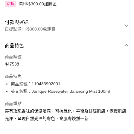
滿HK$300.00加購區
活動
付款與運送
自提點滿HK$300.00免運費
付款方式
商品特色
信用卡
商品編號
Apple Pay
447538
AlipayHK
商品特色
PayMe
商品編號：110483902001
英文名稱：Jurlique Rosewater Balancing Mist 100ml
WeChat Pay
商品重點
BoC Pay
帶有玫瑰香味的保濕噴霧，可抗氧化，平衡及舒緩肌膚，恢復肌膚
光澤，呈現自然光澤的膚色，令肌膚煥然一新。
送貨方式
順豐自助櫃 - 確認發貨後1-3個工作天送達