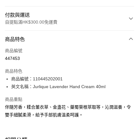
付款與運送
自提點滿HK$300.00免運費
付款方式
商品特色
信用卡
商品編號
Apple Pay
447453
AlipayHK
商品特色
PayMe
商品編號：110445202001
英文名稱：Jurlique Lavender Hand Cream 40ml
WeChat Pay
商品重點
BoC Pay
伴隨芳香，糅合薰衣草、金盞花、藥蜀葵根萃取等，沁潤滋養，令
雙手細膩柔滑，給予手部肌膚溫柔呵護。
送貨方式
順豐自助櫃 - 確認發貨後1-3個工作天送達
每筆HK$65.00，滿HK$300.00或以上免運費