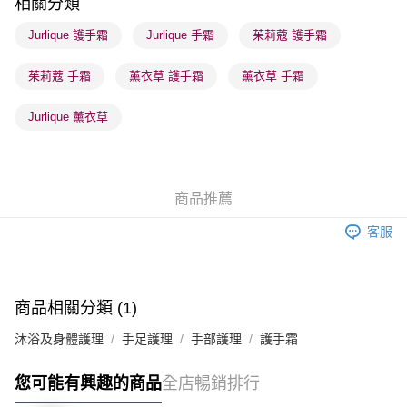
相關分類
順豐站及營業點 - 確認發貨後1-3個工作天送達
Jurlique 護手霜
Jurlique 手霜
茱莉蔻 護手霜
每筆HK$65.00，滿HK$300.00或以上免運費
茱莉蔻 手霜
薰衣草 護手霜
薰衣草 手霜
確認發貨後1-3 工作天送達，訂單將隨機分配至SF順豐速運或京東
物流公司進行物流配送
Jurlique 薰衣草
每筆HK$65.00，滿HK$300.00或以上免運費
(香港門市) 只顯示可選門市。確認發貨後2-5個工作天到店，3天內
取。逾期會取消訂單，並不會安排重寄
商品推薦
每筆HK$20.00，滿HK$100.00或以上免運費
客服
(澳門門市) 只顯示可選門市。確認發貨後2-5個工作天到店，3天內
取。逾期會取消訂單，並不會安排重寄
每筆HK$20.00，滿HK$100.00或以上免運費
商品相關分類 (1)
澳門地區配送 - 確認發貨後1-4個工作天送達
運費表
沐浴及身體護理
手足護理
手部護理
護手霜
您可能有興趣的商品
全店暢銷排行