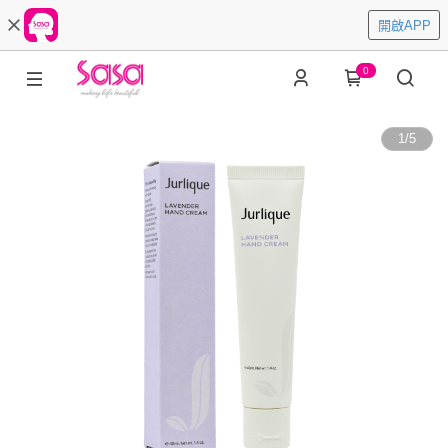
開啟APP
0
1
/
5