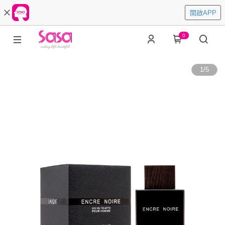
開啟APP
0
1
/
5