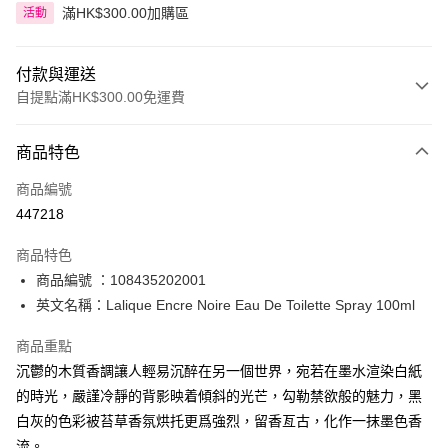
滿HK$300.00加購區
活動
付款與運送
自提點滿HK$300.00免運費
付款方式
商品特色
信用卡
商品編號
Apple Pay
447218
AlipayHK
商品特色
PayMe
商品編號 ：108435202001
英文名稱：Lalique Encre Noire Eau De Toilette Spray 100ml
WeChat Pay
商品重點
BoC Pay
沉鬱的木質香調讓人輕易沉醉在另一個世界，宛若在墨水渲染白紙
的時光，嚴謹冷靜的背影映着傾斜的光芒，勾勒禁欲般的魅力，黑
送貨方式
白灰的色彩被苔草香氛烘托更爲強烈，留香亙古，化作一抹墨色香
順豐自助櫃 - 確認發貨後1-3個工作天送達
流。