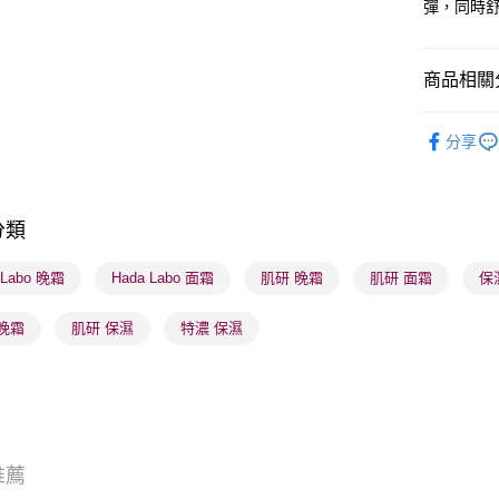
彈，同時
BoC Pay
商品相關分
送貨方式
順豐自助櫃
護膚保養
分享
每筆HK$6
本月人氣
順豐站及營
護膚保養
每筆HK$6
分類
確認發貨後
 Labo 晚霜
Hada Labo 面霜
肌研 晚霜
肌研 面霜
保
物流公司
每筆HK$6
晚霜
肌研 保濕
特濃 保濕
(香港門市
取。逾期
每筆HK$2
(澳門門市
推薦
取。逾期