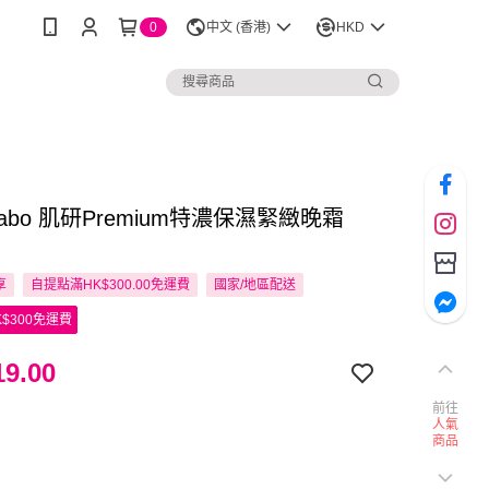
0
中文 (香港)
HKD
 Labo 肌研Premium特濃保濕緊緻晚霜
享
自提點滿HK$300.00免運費
國家/地區配送
$300免運費
9.00
前往
人氣
商品