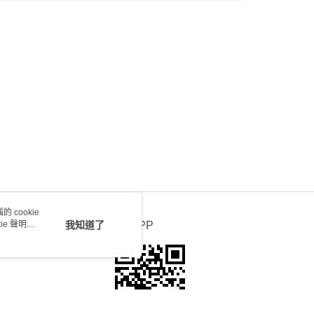
0.00，滿HK$100.00或以上免運費
送 - 確認發貨後1-4個工作天送達
運費表
 cookie
e 聲明使
我知道了
官方APP