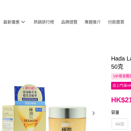
最新優惠
熱銷排行榜
品牌總覽
專題推介
付款獎賞
Hada
50克
VIP尊享
獨
送上門滿HK
HK$21
容量
50克