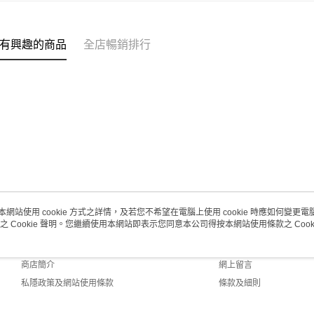
每筆HK$2
澳門地區配
有興趣的商品
全店暢銷排行
本網站使用 cookie 方式之詳情，及若您不希望在電腦上使用 cookie 時應如何變更電腦的
之 Cookie 聲明。您繼續使用本網站即表示您同意本公司得按本網站使用條款之 Cooki
關於我們
客戶服務
品牌故事
購物說明
商店簡介
網上留言
私隱政策及網站使用條款
條款及細則
聯絡我們