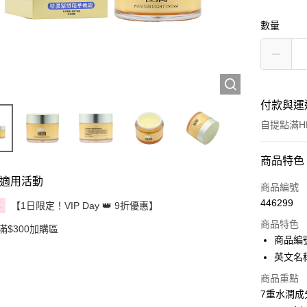
數量
付款與運
自提點滿HK
付款方式
商品特色
適用活動
信用卡
商品編號
446299
【1日限定！VIP Day 👑 9折優惠】
享
Apple Pay
商品特色
滿$300加購區
AlipayHK
商品編號 
英文名稱：
PayMe
商品重點
WeChat P
7重水潤