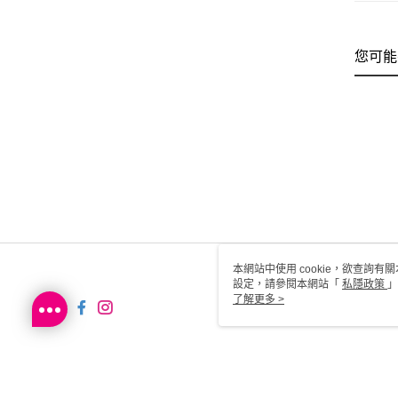
您可能
本網站中使用 cookie，欲查詢有關
設定，請參閱本網站「
私隱政策
」
用 cookie。
了解更多 >