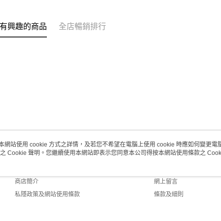
每筆HK$2
澳門地區配
有興趣的商品
全店暢銷排行
本網站使用 cookie 方式之詳情，及若您不希望在電腦上使用 cookie 時應如何變更電腦的
之 Cookie 聲明。您繼續使用本網站即表示您同意本公司得按本網站使用條款之 Cooki
關於我們
客戶服務
品牌故事
購物說明
商店簡介
網上留言
私隱政策及網站使用條款
條款及細則
聯絡我們