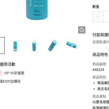
數量
付款與運
自提點滿HK
付款方式
商品特色
信用卡
商品編號
適用活動
446224
Apple Pay
VIP 95折優惠
享
商品特色
滿$300加購區
AlipayHK
商品編號
英文名稱： 
PayMe
商品重點
WeChat P
以摩洛哥
盈潤順滑的
BoC Pay