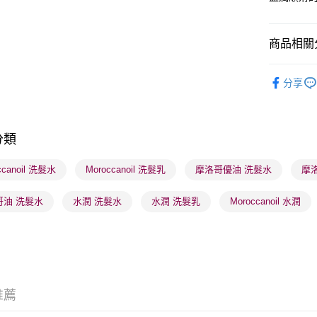
商品相關分
送貨方式
順豐自助櫃
美髮產品
分享
每筆HK$6
本月人氣
順豐站及營
每筆HK$6
分類
確認發貨後
ccanoil 洗髮水
Moroccanoil 洗髮乳
摩洛哥優油 洗髮水
摩
物流公司
每筆HK$6
哥油 洗髮水
水潤 洗髮水
水潤 洗髮乳
Moroccanoil 水潤
(香港門市
取。逾期
每筆HK$2
(澳門門市
推薦
取。逾期