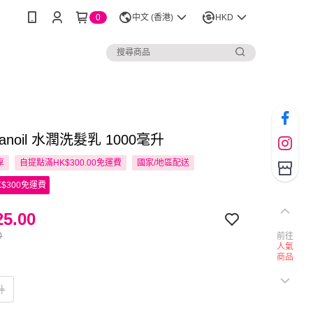
0
中文 (香港)
HKD
canoil 水潤洗髮乳 1000毫升
享
自提點滿HK$300.00免運費
國家/地區配送
$300免運費
5.00
0
前往
人氣
商品
升