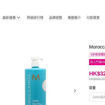
最新優惠
熱銷排行榜
品牌總覽
專題推介
付款獎賞
Moroc
VIP尊享
獨
送上門滿HK
HK$32
HK$660.0
容量
1000毫