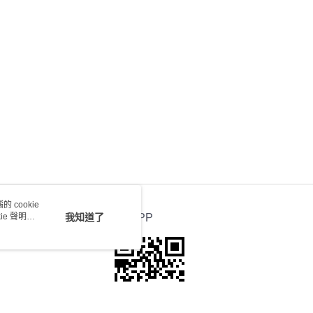
0.00，滿HK$100.00或以上免運費
送 - 確認發貨後1-4個工作天送達
運費表
 cookie
e 聲明使
我知道了
官方APP