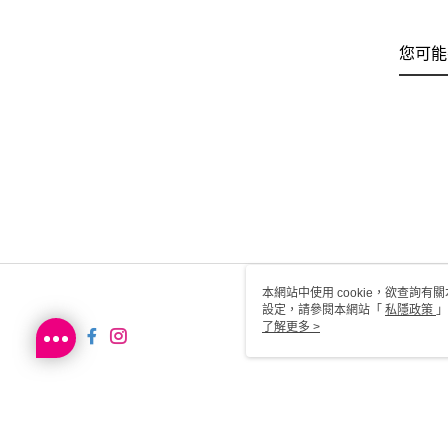
您可能
本網站中使用 cookie，欲查詢有關
設定，請參閱本網站「
私隱政策
」
用 cookie。
了解更多 >