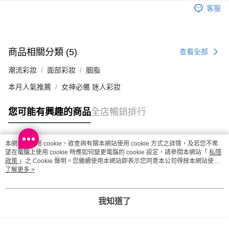
每筆HK$20.00，滿HK$100.00或以上免運費
客服
澳門地區配送 - 確認發貨後1-4個工作天送達
運費表
商品相關分類 (5)
查看全部
潮流彩妝
面部彩妝
胭脂
本月人氣推薦
女神必備 迷人彩妝
您可能有興趣的商品
全店暢銷排行
本網站中使用 cookie，欲查詢有關本網站使用 cookie 方式之詳情，及若您不希
熱門標籤
望在電腦上使用 cookie 時應如何變更電腦的 cookie 設定，請參閱本網站「
私隱
政策
」之 Cookie 聲明。您繼續使用本網站即表示您同意本公司得按本網站使用
條款之 Cookie 聲明使用 cookie。
了解更多 >
熱銷排行
最新商品
人氣推薦
我知道了