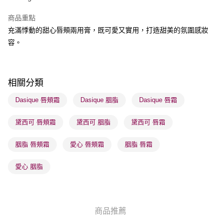
BoC Pay
商品重點
充滿悸動的甜心唇頰兩用膏，既可愛又實用，打造甜美的氛圍感妝
送貨方式
容。
順豐自助櫃 - 確認發貨後1-3個工作天送達
每筆HK$65.00，滿HK$300.00或以上免運費
順豐站及營業點 - 確認發貨後1-3個工作天送達
相關分類
每筆HK$65.00，滿HK$300.00或以上免運費
Dasique 唇頰霜
Dasique 胭脂
Dasique 唇霜
確認發貨後1-3 工作天送達，訂單將隨機分配至SF順豐速運或京東
黛西可 唇頰霜
黛西可 胭脂
黛西可 唇霜
物流公司進行物流配送
每筆HK$65.00，滿HK$300.00或以上免運費
胭脂 唇頰霜
愛心 唇頰霜
胭脂 唇霜
(香港門市) 只顯示可選門市。確認發貨後2-5個工作天到店，3天內
取。逾期會取消訂單，並不會安排重寄
愛心 胭脂
每筆HK$20.00，滿HK$100.00或以上免運費
(澳門門市) 只顯示可選門市。確認發貨後2-5個工作天到店，3天內
取。逾期會取消訂單，並不會安排重寄
商品推薦