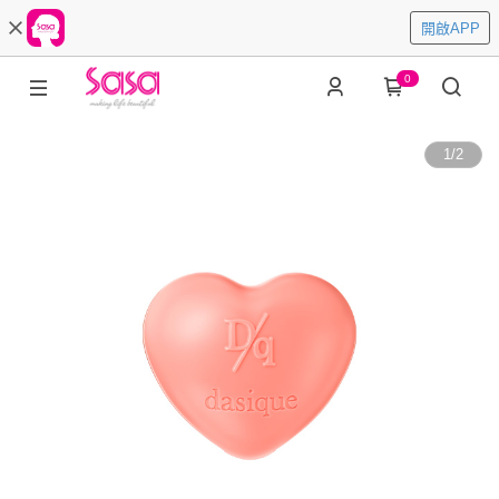
開啟APP
0
1
/
2