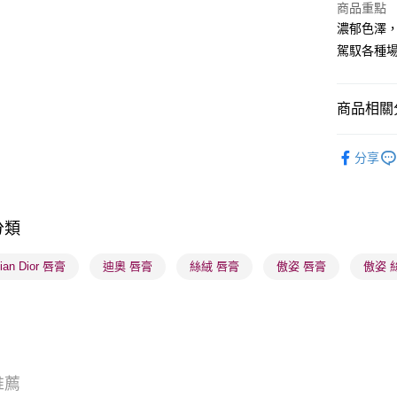
商品重點
WeChat P
濃郁色澤
駕馭各種
BoC Pay
商品相關分
送貨方式
順豐自助櫃
潮流彩妝
分享
每筆HK$6
順豐站及營
每筆HK$6
分類
確認發貨後
tian Dior 唇膏
迪奧 唇膏
絲絨 唇膏
傲姿 唇膏
傲姿 
物流公司
每筆HK$6
(香港門市
取。逾期
每筆HK$2
推薦