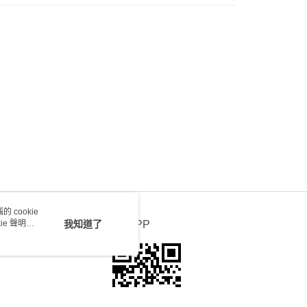
) 只顯示可選門市。確認發貨後2-5個工作天到店，3天內
會取消訂單，並不會安排重寄
0.00，滿HK$100.00或以上免運費
送 - 確認發貨後1-4個工作天送達
運費表
 cookie
e 聲明使
我知道了
官方APP