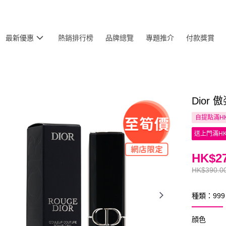
最新優惠
熱銷排行榜
品牌總覽
專題推介
付款獎賞
Dior 
自提點滿HK
送上門滿HK
HK$27
HK$390.0
種類：999
顔色