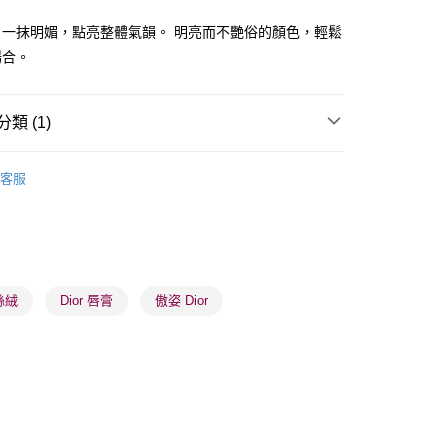
ay
，一抹明媚，點亮整體氣韻。 明亮而不艷俗的顏色，輕鬆
場合。
類 (1)
 - 確認發貨後1-3個工作天送達
唇部用品
唇膏
客服
5.00，滿HK$300.00或以上免運費
業點 - 確認發貨後1-3個工作天送達
5.00，滿HK$300.00或以上免運費
1-3 工作天送達，訂單將隨機分配至SF順豐速運或京東
絲絨
Dior 唇膏
傲姿 Dior
進行物流配送
5.00，滿HK$300.00或以上免運費
) 只顯示可選門市。確認發貨後2-5個工作天到店，3天內
會取消訂單，並不會安排重寄
0.00，滿HK$100.00或以上免運費