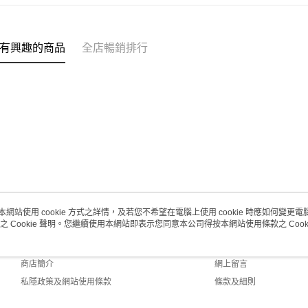
(澳門門市
取。逾期
有興趣的商品
全店暢銷排行
每筆HK$2
澳門地區配
本網站使用 cookie 方式之詳情，及若您不希望在電腦上使用 cookie 時應如何變更電腦的
之 Cookie 聲明。您繼續使用本網站即表示您同意本公司得按本網站使用條款之 Cooki
關於我們
客戶服務
品牌故事
購物說明
商店簡介
網上留言
私隱政策及網站使用條款
條款及細則
聯絡我們