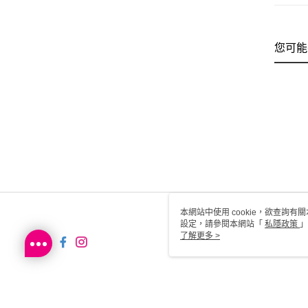
您可能
本網站中使用 cookie，欲查詢有關
設定，請參閱本網站「
私隱政策
」
用 cookie。
了解更多 >