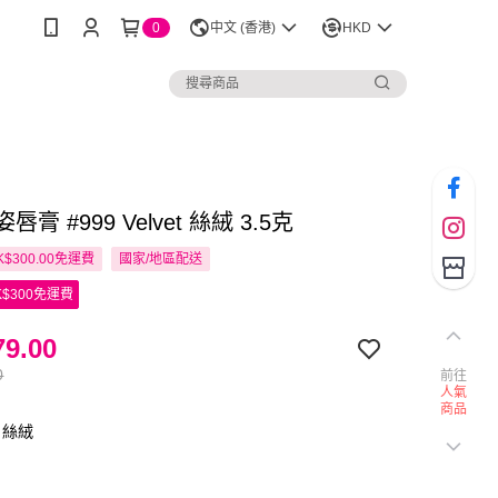
0
中文 (香港)
HKD
傲姿唇膏 #999 Velvet 絲絨 3.5克
$300.00免運費
國家/地區配送
$300免運費
9.00
0
前往
人氣
商品
 絲絨