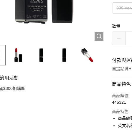
999 Vel
數量
付款與運
自提點滿HK
適用活動
付款方式
商品特色
滿$300加購區
信用卡
商品編號
445321
Apple Pay
商品特色
AlipayHK
商品編號
英文名稱：D
PayMe