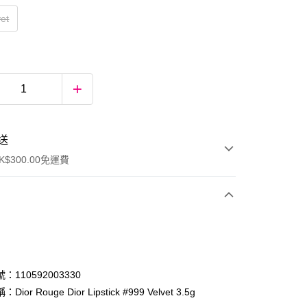
vet
送
$300.00免運費
：110592003330
ior Rouge Dior Lipstick #999 Velvet 3.5g