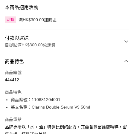
本商品適用活動
滿HK$300.00加購區
活動
付款與運送
自提點滿HK$300.00免運費
付款方式
商品特色
信用卡
商品編號
Apple Pay
444412
AlipayHK
商品特色
PayMe
商品編號：110681204001
英文名稱：Clarins Double Serum V9 50ml
WeChat Pay
商品重點
BoC Pay
品牌專研以「水 + 油」特調比例的配方，其蘊含豐富護膚精粹，密