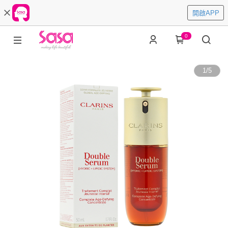
開啟APP
0
1
/
5