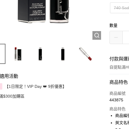
740 Sad
數量
付款與運
自提點滿HK
適用活動
付款方式
商品特色
【1日限定！VIP Day 👑 9折優惠】
享
信用卡
商品編號
滿$300加購區
443875
Apple Pay
商品特色
AlipayHK
商品編號
英文名稱：D
PayMe