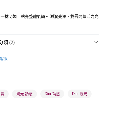
ay
，一抹明媚，點亮整體氣韻。 滋潤亮澤，雙唇閃耀活力光
類 (2)
 - 確認發貨後1-3個工作天送達
唇部用品
唇膏
5.00，滿HK$300.00或以上免運費
客服
推薦
女神必備 迷人彩妝
業點 - 確認發貨後1-3個工作天送達
5.00，滿HK$300.00或以上免運費
1-3 工作天送達，訂單將隨機分配至SF順豐速運或京東
進行物流配送
唇膏
鏡光 誘惑
Dior 誘惑
Dior 鏡光
5.00，滿HK$300.00或以上免運費
) 只顯示可選門市。確認發貨後2-5個工作天到店，3天內
會取消訂單，並不會安排重寄
0.00，滿HK$100.00或以上免運費