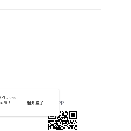
) 只顯示可選門市。確認發貨後2-5個工作天到店，3天內
會取消訂單，並不會安排重寄
0.00，滿HK$100.00或以上免運費
送 - 確認發貨後1-4個工作天送達
運費表
 cookie
e 聲明使
我知道了
官方APP