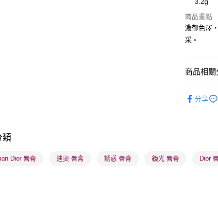
3.2g
WeChat P
商品重點
濃郁色澤
BoC Pay
采。
送貨方式
商品相關分
順豐自助櫃
潮流彩妝
每筆HK$6
分享
本月人氣
順豐站及營
每筆HK$6
分類
確認發貨後
物流公司
tian Dior 唇膏
迪奧 唇膏
誘惑 唇膏
鏡光 唇膏
Dior 
每筆HK$6
(香港門市
取。逾期
每筆HK$2