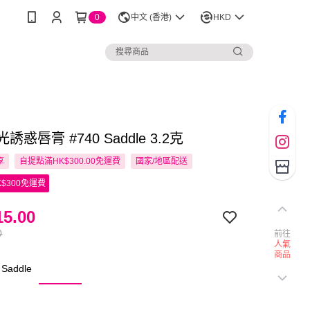
0
中文 (香港)
HKD
鏡光誘惑唇膏 #740 Saddle 3.2克
享
自提點滿HK$300.00免運費
國家/地區配送
$300免運費
5.00
0
前往
人氣
商品
Saddle