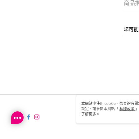
商品
您可能
本網站中使用 cookie，欲查詢有關
設定，請參閱本網站「
私隱政策
」
用 cookie。
了解更多 >