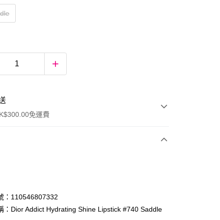
dle
送
$300.00免運費
：110546807332
ior Addict Hydrating Shine Lipstick #740 Saddle