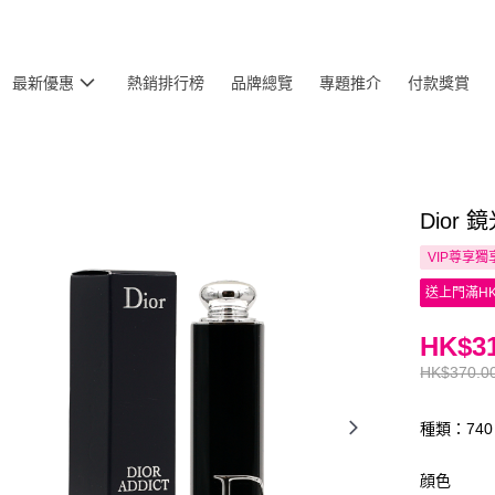
最新優惠
熱銷排行榜
品牌總覽
專題推介
付款獎賞
Dior 
VIP尊享
獨
送上門滿HK
HK$31
HK$370.0
種類：740 
顔色