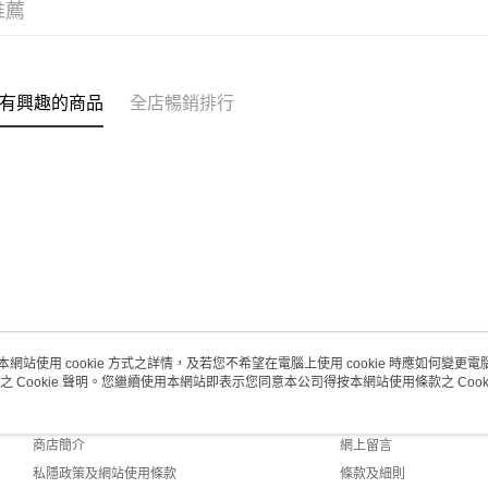
推薦
(澳門門市
取。逾期
每筆HK$2
有興趣的商品
全店暢銷排行
澳門地區配
本網站使用 cookie 方式之詳情，及若您不希望在電腦上使用 cookie 時應如何變更電腦的
之 Cookie 聲明。您繼續使用本網站即表示您同意本公司得按本網站使用條款之 Cooki
關於我們
客戶服務
品牌故事
購物說明
商店簡介
網上留言
私隱政策及網站使用條款
條款及細則