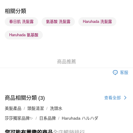
每筆HK$65.00，滿HK$300.00或以上免運費
相關分類
順豐站及營業點 - 確認發貨後1-3個工作天送達
春日肌 洗髮露
氨基酸 洗髮露
Haruhada 洗髮露
每筆HK$65.00，滿HK$300.00或以上免運費
Haruhada 氨基酸
確認發貨後1-3 工作天送達，訂單將隨機分配至SF順豐速運或京東
物流公司進行物流配送
每筆HK$65.00，滿HK$300.00或以上免運費
商品推薦
(香港門市) 只顯示可選門市。確認發貨後2-5個工作天到店，3天內
取。逾期會取消訂單，並不會安排重寄
客服
每筆HK$20.00，滿HK$100.00或以上免運費
(澳門門市) 只顯示可選門市。確認發貨後2-5個工作天到店，3天內
取。逾期會取消訂單，並不會安排重寄
商品相關分類 (3)
查看全部
每筆HK$20.00，滿HK$100.00或以上免運費
美髮產品
頭髮清潔
洗頭水
澳門地區配送 - 確認發貨後1-4個工作天送達
運費表
莎莎獨家品牌✨
日系品牌
Haruhada ハルハダ
您可能有興趣的商品
全店暢銷排行