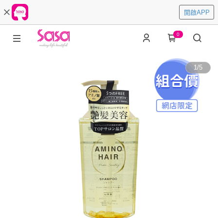
開啟APP
0
1
/
5