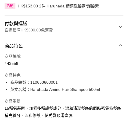
HK$153.00 2件 Haruhada 精選洗髮露/護髮素
活動
付款與運送
自提點滿HK$300.00免運費
付款方式
商品特色
信用卡
商品編號
Apple Pay
443558
AlipayHK
商品特色
PayMe
商品編號：110650603001
英文名稱：Haruhada Amino Hair Shampoo 500ml
WeChat Pay
商品重點
BoC Pay
15種氨基酸，加乘多種護髮成分，溫和清潔髮絲的同時密集為髮絲
補充養分，溫和修護，使秀髮順滑富彈。
送貨方式
順豐自助櫃 - 確認發貨後1-3個工作天送達