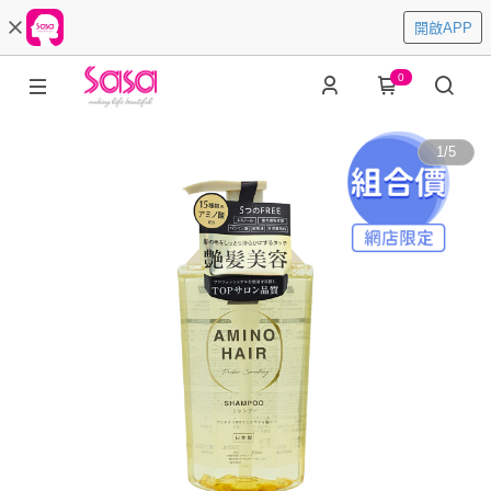
開啟APP
0
1
/
5