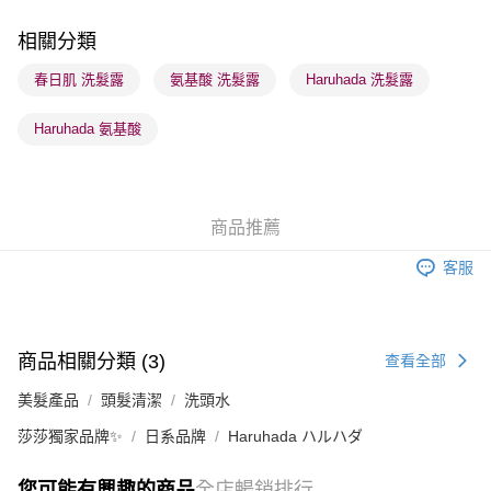
每筆HK$65.00，滿HK$300.00或以上免運費
相關分類
順豐站及營業點 - 確認發貨後1-3個工作天送達
春日肌 洗髮露
氨基酸 洗髮露
Haruhada 洗髮露
每筆HK$65.00，滿HK$300.00或以上免運費
Haruhada 氨基酸
確認發貨後1-3 工作天送達，訂單將隨機分配至SF順豐速運或京東
物流公司進行物流配送
每筆HK$65.00，滿HK$300.00或以上免運費
商品推薦
(香港門市) 只顯示可選門市。確認發貨後2-5個工作天到店，3天內
取。逾期會取消訂單，並不會安排重寄
客服
每筆HK$20.00，滿HK$100.00或以上免運費
(澳門門市) 只顯示可選門市。確認發貨後2-5個工作天到店，3天內
取。逾期會取消訂單，並不會安排重寄
商品相關分類 (3)
查看全部
每筆HK$20.00，滿HK$100.00或以上免運費
美髮產品
頭髮清潔
洗頭水
澳門地區配送 - 確認發貨後1-4個工作天送達
運費表
莎莎獨家品牌✨
日系品牌
Haruhada ハルハダ
您可能有興趣的商品
全店暢銷排行