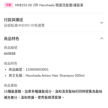
HK$153.00 2件 Haruhada 精選洗髮露/護髮素
活動
付款與運送
自提點滿HK$300.00免運費
付款方式
商品特色
信用卡
商品編號
Apple Pay
443558
AlipayHK
商品特色
PayMe
商品編號：110650603001
英文名稱：Haruhada Amino Hair Shampoo 500ml
WeChat Pay
商品重點
BoC Pay
15種氨基酸，加乘多種護髮成分，溫和清潔髮絲的同時密集為髮絲
補充養分，溫和修護，使秀髮順滑富彈。
送貨方式
順豐自助櫃 - 確認發貨後1-3個工作天送達