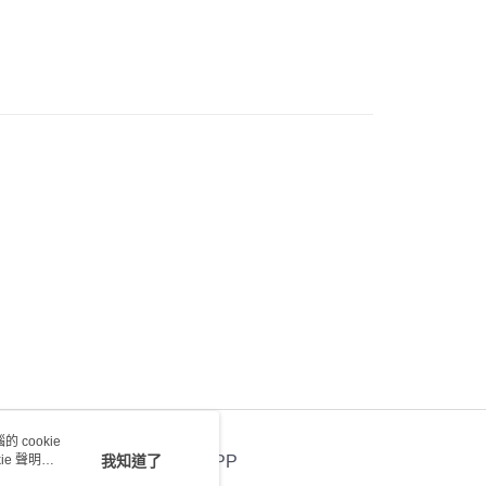
0.00，滿HK$100.00或以上免運費
) 只顯示可選門市。確認發貨後2-5個工作天到店，3天內
會取消訂單，並不會安排重寄
0.00，滿HK$100.00或以上免運費
送 - 確認發貨後1-4個工作天送達
運費表
 cookie
e 聲明使
我知道了
官方APP