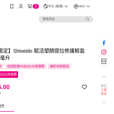
0
中文 (香港)
HKD
定】Shiseido 賦活塑顏提拉修護輕盈
5毫升
享
自提點滿HK$300.00免運費
國家/地區配送
$300免運費
.00
前往
人氣
0
商品
毫升