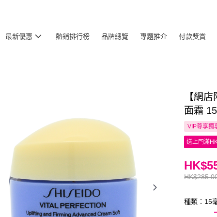
最新優惠
熱銷排行榜
品牌總覽
專題推介
付款獎賞
【網店限
面霜 1
VIP尊享
獨
送上門滿HK
HK$55
HK$285.0
種類：15