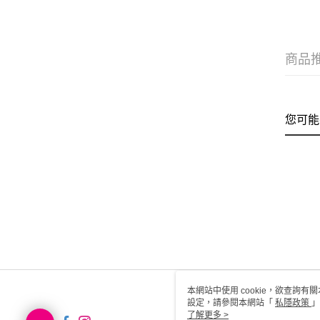
商品
您可能
本網站中使用 cookie，欲查詢有關
設定，請參閱本網站「
私隱政策
」
用 cookie。
了解更多 >