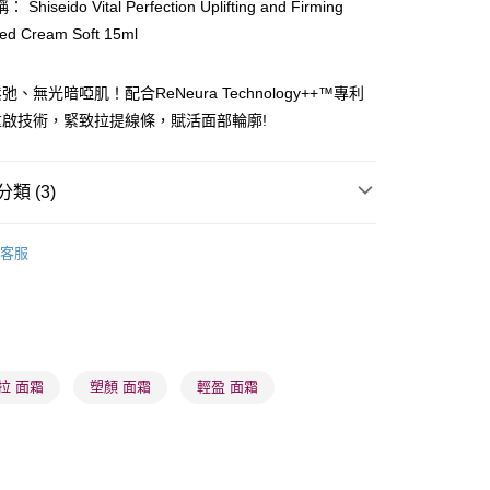
Shiseido Vital Perfection Uplifting and Firming
ed Cream Soft 15ml
ay
、無光暗啞肌！配合ReNeura Technology++™專利
重啟技術，緊致拉提線條，賦活面部輪廓!
類 (3)
 - 確認發貨後1-3個工作天送達
乳液/面霜
面霜
日霜
5.00，滿HK$300.00或以上免運費
客服
業點 - 確認發貨後1-3個工作天送達
5.00，滿HK$300.00或以上免運費
推薦
護膚保養 亮澤美肌
1-3 工作天送達，訂單將隨機分配至SF順豐速運或京東
進行物流配送
拉 面霜
塑顏 面霜
輕盈 面霜
5.00，滿HK$300.00或以上免運費
) 只顯示可選門市。確認發貨後2-5個工作天到店，3天內
會取消訂單，並不會安排重寄