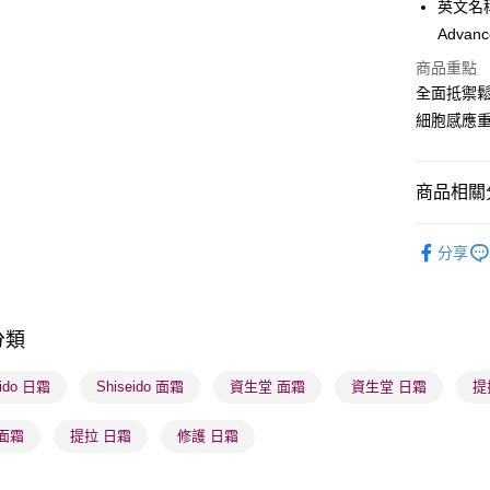
英文名稱： 
PayMe
Advanc
WeChat P
商品重點
全面抵禦鬆弛
BoC Pay
細胞感應
送貨方式
商品相關分
順豐自助櫃
護膚保養
每筆HK$6
分享
網店限定
順豐站及營
每筆HK$6
本月人氣
分類
確認發貨後
物流公司
eido 日霜
Shiseido 面霜
資生堂 面霜
資生堂 日霜
提
每筆HK$6
面霜
提拉 日霜
修護 日霜
(香港門市
取。逾期