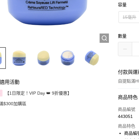
容量
15毫升
數量
付款與運
自提點滿HK
適用活動
【1日限定！VIP Day 👑 9折優惠】
享
付款方式
商品特色
滿$300加購區
信用卡
商品編號
443051
Apple Pay
商品特色
AlipayHK
商品編號 