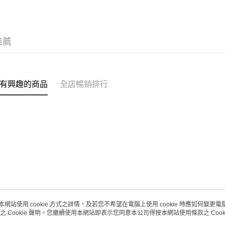
每筆HK$2
(澳門門市
取。逾期
推薦
每筆HK$2
澳門地區配
有興趣的商品
全店暢銷排行
本網站使用 cookie 方式之詳情，及若您不希望在電腦上使用 cookie 時應如何變更電腦的
之 Cookie 聲明。您繼續使用本網站即表示您同意本公司得按本網站使用條款之 Cooki
關於我們
客戶服務