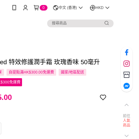
0
中文 (香港)
HKD
omed 特效修護潤手霜 玫瑰香味 50毫升
享
自提點滿HK$300.00免運費
國家/地區配送
$300免運費
.00
前往
人氣
商品