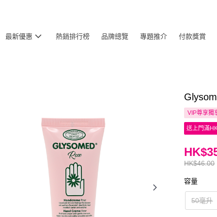
最新優惠
熱銷排行榜
品牌總覽
專題推介
付款獎賞
Glys
VIP尊享
獨
送上門滿HK
HK$35
HK$46.00
容量
50毫升