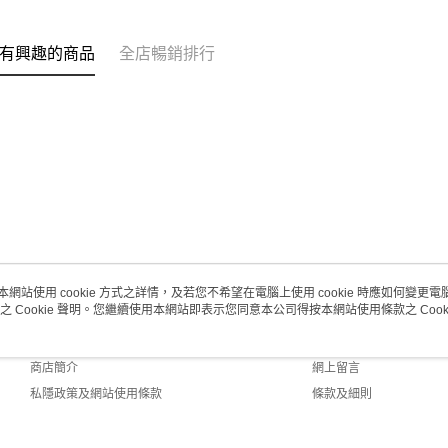
每筆HK$2
澳門地區配
有興趣的商品
全店暢銷排行
本網站使用 cookie 方式之詳情，及若您不希望在電腦上使用 cookie 時應如何變更電腦的
之 Cookie 聲明。您繼續使用本網站即表示您同意本公司得按本網站使用條款之 Cooki
關於我們
客戶服務
品牌故事
購物說明
商店簡介
網上留言
私隱政策及網站使用條款
條款及細則
聯絡我們