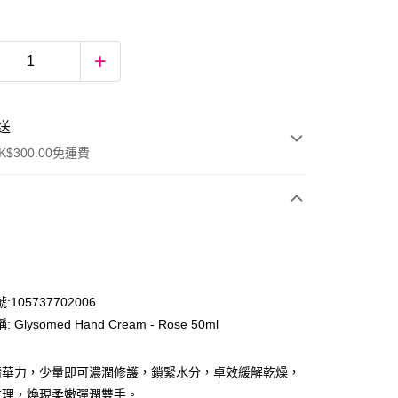
送
$300.00免運費
105737702006
 Glysomed Hand Cream - Rose 50ml
ay
精華力，少量即可濃潤修護，鎖緊水分，卓效緩解乾燥，
紋理，煥現柔嫩彈潤雙手。