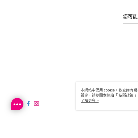
您可能
本網站中使用 cookie，欲查詢有關
設定，請參閱本網站「
私隱政策
」
用 cookie。
了解更多 >