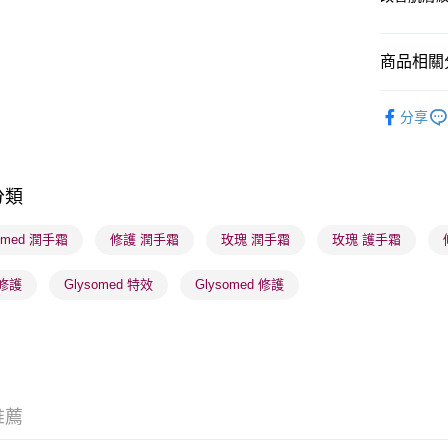
商品相關分
送貨方式
順豐自助櫃
沐浴及身
分享
每筆HK$6
順豐站及營
每筆HK$6
分類
確認發貨後
somed 潤手霜
修護 潤手霜
玫瑰 潤手霜
玫瑰 護手霜
物流公司
每筆HK$6
修護
Glysomed 特效
Glysomed 修護
(香港門市
取。逾期
每筆HK$2
(澳門門市
推薦
取。逾期