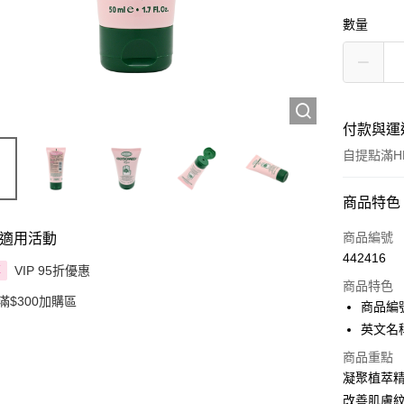
數量
付款與運
自提點滿HK
付款方式
商品特色
信用卡
商品編號
適用活動
442416
Apple Pay
VIP 95折優惠
享
商品特色
滿$300加購區
AlipayHK
商品編號:
英文名稱:
PayMe
商品重點
WeChat P
凝聚植萃
改善肌膚
BoC Pay