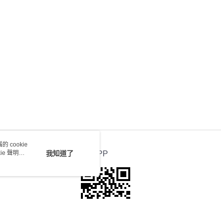
0.00，滿HK$100.00或以上免運費
送 - 確認發貨後1-4個工作天送達
運費表
 cookie
e 聲明使
我知道了
官方APP