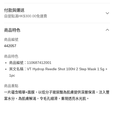
付款與運送
自提點滿HK$300.00免運費
付款方式
商品特色
信用卡
商品編號
Apple Pay
442057
AlipayHK
商品特色
PayMe
商品編號：110687412001
英文名稱：VT Hydrop Reedle Shot 100hl 2 Step Mask 1.5g +
WeChat Pay
1pc
BoC Pay
商品重點
一片蘊含精華+面膜，以低分子玻尿酸為肌膚提供深層保濕，注入豐
送貨方式
富水分，為肌膚解渴，令毛孔細滑，重現透亮水光肌。
順豐自助櫃 - 確認發貨後1-3個工作天送達
每筆HK$65.00，滿HK$300.00或以上免運費