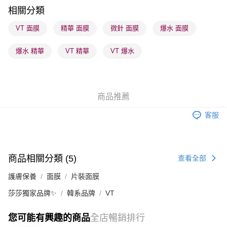
順豐站及營業點 - 確認發貨後1-3個工作天送達
相關分類
每筆HK$65.00，滿HK$300.00或以上免運費
VT 面膜
精華 面膜
微針 面膜
爆水 面膜
確認發貨後1-3 工作天送達，訂單將隨機分配至SF順豐速運或京東
爆水 精華
VT 精華
VT 爆水
物流公司進行物流配送
每筆HK$65.00，滿HK$300.00或以上免運費
(香港門市) 只顯示可選門市。確認發貨後2-5個工作天到店，3天內
商品推薦
取。逾期會取消訂單，並不會安排重寄
每筆HK$20.00，滿HK$100.00或以上免運費
客服
(澳門門市) 只顯示可選門市。確認發貨後2-5個工作天到店，3天內
取。逾期會取消訂單，並不會安排重寄
每筆HK$20.00，滿HK$100.00或以上免運費
商品相關分類 (5)
查看全部
澳門地區配送 - 確認發貨後1-4個工作天送達
運費表
護膚保養
面膜
片裝面膜
莎莎獨家品牌✨
韓系品牌
VT
您可能有興趣的商品
全店暢銷排行