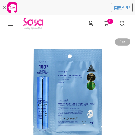
開啟APP
0
1
/
5