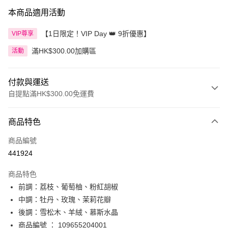
本商品適用活動
【1日限定！VIP Day 👑 9折優惠】
VIP尊享
滿HK$300.00加購區
活動
付款與運送
自提點滿HK$300.00免運費
付款方式
商品特色
信用卡
商品編號
Apple Pay
441924
AlipayHK
商品特色
PayMe
前調：荔枝、葡萄柚、粉紅胡椒
中調：牡丹、玫瑰、茉莉花瓣
WeChat Pay
後調：雪松木、羊絨、慕斯水晶
BoC Pay
商品編號 ： 109655204001