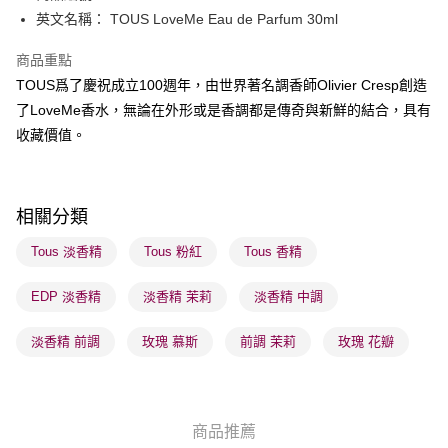
英文名稱： TOUS LoveMe Eau de Parfum 30ml
送貨方式
商品重點
順豐自助櫃 - 確認發貨後1-3個工作天送達
TOUS爲了慶祝成立100週年，由世界著名調香師Olivier Cresp創造
每筆HK$65.00，滿HK$300.00或以上免運費
了LoveMe香水，無論在外形或是香調都是傳奇與新鮮的結合，具有
順豐站及營業點 - 確認發貨後1-3個工作天送達
收藏價值。
每筆HK$65.00，滿HK$300.00或以上免運費
確認發貨後1-3 工作天送達，訂單將隨機分配至SF順豐速運或京東
相關分類
物流公司進行物流配送
每筆HK$65.00，滿HK$300.00或以上免運費
Tous 淡香精
Tous 粉紅
Tous 香精
(香港門市) 只顯示可選門市。確認發貨後2-5個工作天到店，3天內
EDP 淡香精
淡香精 茉莉
淡香精 中調
取。逾期會取消訂單，並不會安排重寄
每筆HK$20.00，滿HK$100.00或以上免運費
淡香精 前調
玫瑰 慕斯
前調 茉莉
玫瑰 花瓣
(澳門門市) 只顯示可選門市。確認發貨後2-5個工作天到店，3天內
取。逾期會取消訂單，並不會安排重寄
每筆HK$20.00，滿HK$100.00或以上免運費
商品推薦