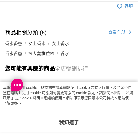
澳門地區配送 - 確認發貨後1-4個工作天送達
運費表
客服
商品相關分類 (6)
查看全部
香水香薰
女士香水
女士香水
香水香薰
🌸人氣推薦🌸
香水
您可能有興趣的商品
全店暢銷排行
本網站中使用 cookie，欲查詢有關本網站使用 cookie 方式之詳情，及若您不希
熱門標籤
望在電腦上使用 cookie 時應如何變更電腦的 cookie 設定，請參閱本網站「
私隱
政策
」之 Cookie 聲明。您繼續使用本網站即表示您同意本公司得按本網站使用
條款之 Cookie 聲明使用 cookie。
了解更多 >
熱銷排行
最新商品
人氣推薦
我知道了