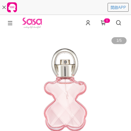
開啟APP
0
1
/
5