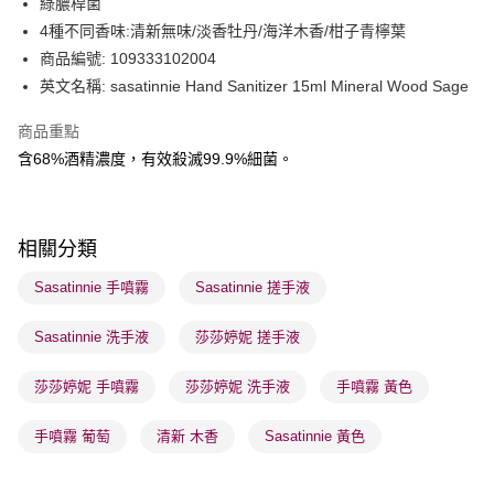
綠膿桿菌
BoC Pay
4種不同香味:清新無味/淡香牡丹/海洋木香/柑子青檸葉
商品編號: 109333102004
送貨方式
英文名稱: sasatinnie Hand Sanitizer 15ml Mineral Wood Sage
順豐自助櫃 - 確認發貨後1-3個工作天送達
商品重點
每筆HK$65.00，滿HK$300.00或以上免運費
含68%酒精濃度，有效殺滅99.9%細菌。
順豐站及營業點 - 確認發貨後1-3個工作天送達
每筆HK$65.00，滿HK$300.00或以上免運費
相關分類
確認發貨後1-3 工作天送達，訂單將隨機分配至SF順豐速運或京東
物流公司進行物流配送
Sasatinnie 手噴霧
Sasatinnie 搓手液
每筆HK$65.00，滿HK$300.00或以上免運費
Sasatinnie 洗手液
莎莎婷妮 搓手液
(香港門市) 只顯示可選門市。確認發貨後2-5個工作天到店，3天內
取。逾期會取消訂單，並不會安排重寄
莎莎婷妮 手噴霧
莎莎婷妮 洗手液
手噴霧 黃色
每筆HK$20.00，滿HK$100.00或以上免運費
手噴霧 葡萄
清新 木香
Sasatinnie 黃色
(澳門門市) 只顯示可選門市。確認發貨後2-5個工作天到店，3天內
取。逾期會取消訂單，並不會安排重寄