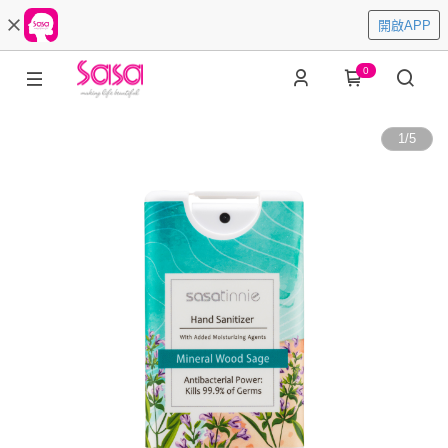
開啟APP
0
1
/
5