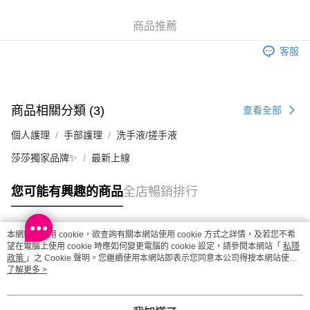
每筆HK$20.00，滿HK$100.00或以上免運費
商品推薦
客服
商品相關分類 (3)
查看全部
個人護理
手部護理
洗手液/搓手液
莎莎獨家品牌✨
最新上線
您可能有興趣的商品
全店暢銷排行
本網站中使用 cookie，欲查詢有關本網站使用 cookie 方式之詳情，及若您不希
熱門標籤
望在電腦上使用 cookie 時應如何變更電腦的 cookie 設定，請參閱本網站「
私隱
政策
」之 Cookie 聲明。您繼續使用本網站即表示您同意本公司得按本網站使用
條款之 Cookie 聲明使用 cookie。
了解更多 >
熱銷排行
最新商品
人氣推薦