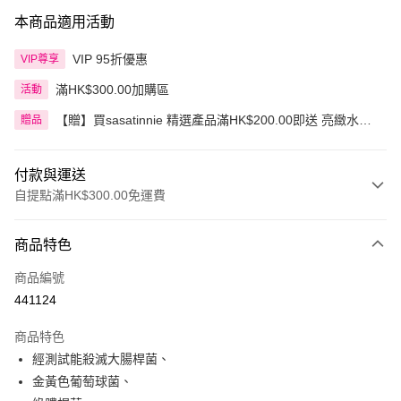
本商品適用活動
VIP 95折優惠
VIP尊享
滿HK$300.00加購區
活動
【贈】買sasatinnie 精選產品滿HK$200.00即送 亮緻水嫩
贈品
潤唇膏 3克 1件
付款與運送
自提點滿HK$300.00免運費
付款方式
商品特色
信用卡
商品編號
Apple Pay
441124
AlipayHK
商品特色
PayMe
經測試能殺滅大腸桿菌、
金黃色葡萄球菌、
WeChat Pay