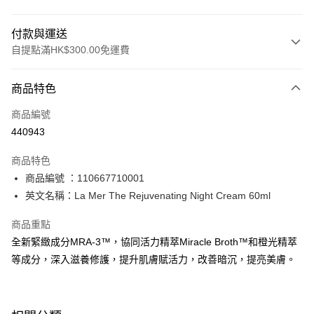
付款與運送
自提點滿HK$300.00免運費
付款方式
商品特色
信用卡
商品編號
Apple Pay
440943
AlipayHK
商品特色
PayMe
商品編號 ：110667710001
英文名稱：La Mer The Rejuvenating Night Cream 60ml
WeChat Pay
商品重點
BoC Pay
全新緊緻成分MRA-3™，協同活力精萃Miracle Broth™和橙光精萃
等成分，深入滋養修護，提升肌膚賦活力，改善暗沉，提亮美膚。
送貨方式
順豐自助櫃 - 確認發貨後1-3個工作天送達
每筆HK$65.00，滿HK$300.00或以上免運費