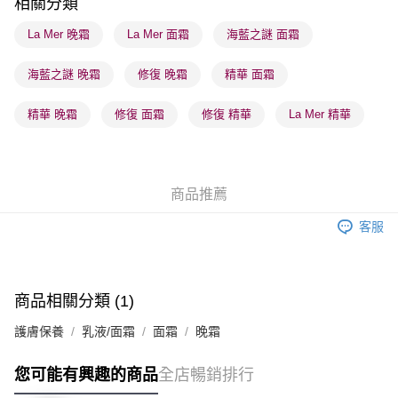
相關分類
順豐站及營業點 - 確認發貨後1-3個工作天送達
La Mer 晚霜
La Mer 面霜
海藍之謎 面霜
每筆HK$65.00，滿HK$300.00或以上免運費
海藍之謎 晚霜
修復 晚霜
精華 面霜
確認發貨後1-3 工作天送達，訂單將隨機分配至SF順豐速運或京東
物流公司進行物流配送
精華 晚霜
修復 面霜
修復 精華
La Mer 精華
每筆HK$65.00，滿HK$300.00或以上免運費
(香港門市) 只顯示可選門市。確認發貨後2-5個工作天到店，3天內
取。逾期會取消訂單，並不會安排重寄
商品推薦
每筆HK$20.00，滿HK$100.00或以上免運費
客服
(澳門門市) 只顯示可選門市。確認發貨後2-5個工作天到店，3天內
取。逾期會取消訂單，並不會安排重寄
每筆HK$20.00，滿HK$100.00或以上免運費
商品相關分類 (1)
澳門地區配送 - 確認發貨後1-4個工作天送達
運費表
護膚保養
乳液/面霜
面霜
晚霜
您可能有興趣的商品
全店暢銷排行