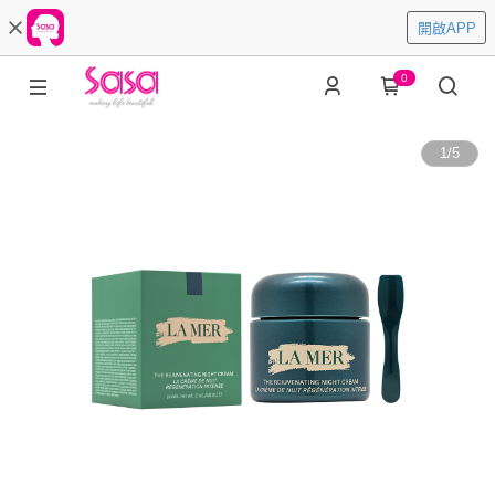
開啟APP
0
1
/
5