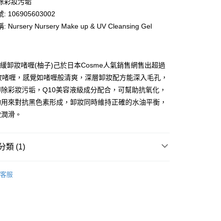
除彩妝污垢
ay
 106905603002
Nursery Nursery Make up & UV Cleansing Gel
y 舒緩卸妝啫喱(柚子)己於日本Cosme人氣銷售網售出超過
卸妝啫喱，感覺如啫喱般清爽，深層卸妝配方能深入毛孔，
 - 確認發貨後1-3個工作天送達
除彩妝污垢，Q10美容液級成分配合，可幫助抗氧化，
5.00，滿HK$300.00或以上免運費
物用來對抗黑色素形成，卸妝同時維持正確的水油平衡，
業點 - 確認發貨後1-3個工作天送達
軟潤滑。
5.00，滿HK$300.00或以上免運費
1-3 工作天送達，訂單將隨機分配至SF順豐速運或京東
類 (1)
進行物流配送
卸妝清潔
卸妝產品
卸妝膏/乳
5.00，滿HK$300.00或以上免運費
客服
) 只顯示可選門市。確認發貨後2-5個工作天到店，3天內
會取消訂單，並不會安排重寄
0.00，滿HK$100.00或以上免運費