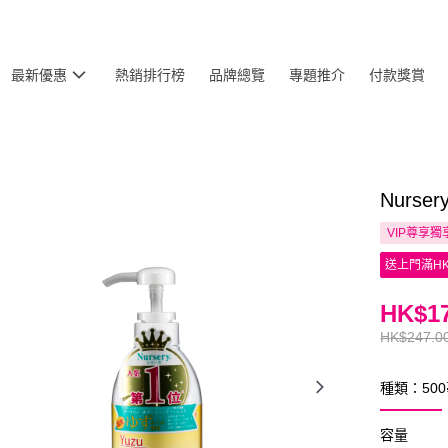
最新優惠
熱銷排行榜
品牌總覽
專題推介
付款獎賞
Nurs
VIP尊享
獨
送上門滿HK
HK$17
HK$247.0
種類：50
容量