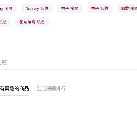
(澳門門市
ery 啫喱
Nursery 卸妝
柚子 啫喱
柚子 卸妝
卸妝 啫
取。逾期
每筆HK$2
肌膚
卸妝啫喱 肌膚
澳門地區配
推薦
有興趣的商品
全店暢銷排行