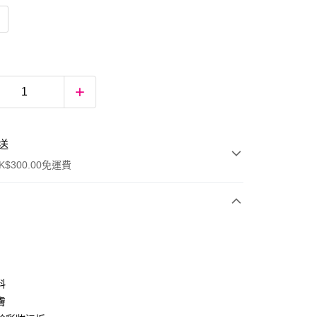
送
$300.00免運費
料
膚