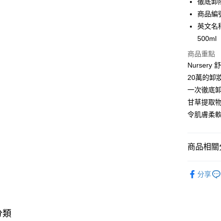
徹底卸
WeChat P
商品編號:
英文名稱: 
BoC Pay
500ml
商品重點
送貨方式
Nurser
20萬的
順豐自助櫃
一次徹底卸
每筆HK$6
甘草提取
順豐站及營
令肌膚柔
每筆HK$6
確認發貨後
商品相關分
物流公司
護膚保養
每筆HK$6
分享
(香港門市
取。逾期
每筆HK$2
分類