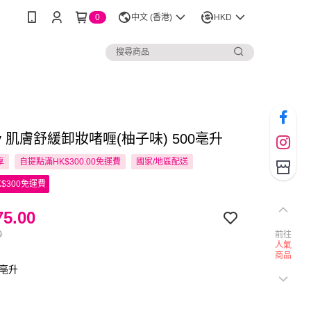
0
中文 (香港)
HKD
ery 肌膚舒緩卸妝啫喱(柚子味) 500亳升
享
自提點滿HK$300.00免運費
國家/地區配送
$300免運費
5.00
0
前往
人氣
商品
0亳升