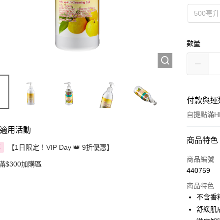
500亳升
數量
付款與運
自提點滿HK
適用活動
付款方式
商品特色
【1日限定！VIP Day 👑 9折優惠】
享
信用卡
商品編號
滿$300加購區
440759
Apple Pay
商品特色
AlipayHK
不含香
舒緩肌
PayMe