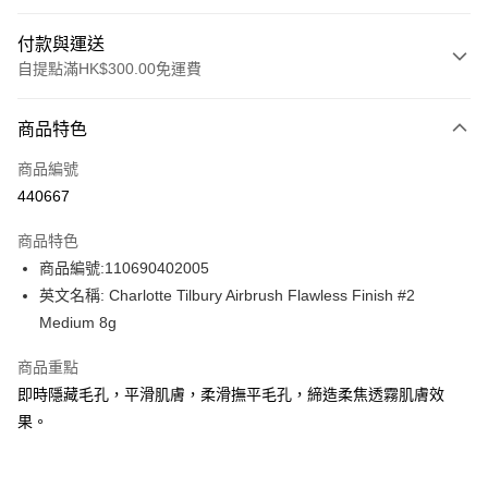
付款與運送
自提點滿HK$300.00免運費
付款方式
商品特色
信用卡
商品編號
Apple Pay
440667
AlipayHK
商品特色
PayMe
商品編號:110690402005
英文名稱: Charlotte Tilbury Airbrush Flawless Finish #2
WeChat Pay
Medium 8g
BoC Pay
商品重點
即時隱藏毛孔，平滑肌膚，柔滑撫平毛孔，締造柔焦透霧肌膚效
送貨方式
果。
順豐自助櫃 - 確認發貨後1-3個工作天送達
每筆HK$65.00，滿HK$300.00或以上免運費