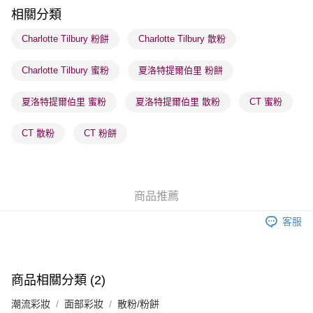
順豐站及營業點 - 確認發貨後1-3個工作天送達
相關分類
每筆HK$65.00，滿HK$300.00或以上免運費
Charlotte Tilbury 粉餅
Charlotte Tilbury 散粉
確認發貨後1-3 工作天送達，訂單將隨機分配至SF順豐速運或京東
Charlotte Tilbury 蜜粉
夏洛特提爾伯里 粉餅
物流公司進行物流配送
每筆HK$65.00，滿HK$300.00或以上免運費
夏洛特提爾伯里 蜜粉
夏洛特提爾伯里 散粉
CT 蜜粉
(香港門市) 只顯示可選門市。確認發貨後2-5個工作天到店，3天內
取。逾期會取消訂單，並不會安排重寄
CT 散粉
CT 粉餅
每筆HK$20.00，滿HK$100.00或以上免運費
(澳門門市) 只顯示可選門市。確認發貨後2-5個工作天到店，3天內
取。逾期會取消訂單，並不會安排重寄
商品推薦
每筆HK$20.00，滿HK$100.00或以上免運費
客服
澳門地區配送 - 確認發貨後1-4個工作天送達
運費表
商品相關分類 (2)
潮流彩妝
面部彩妝
散粉/粉餅