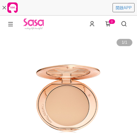
開啟APP
0
1
/
1