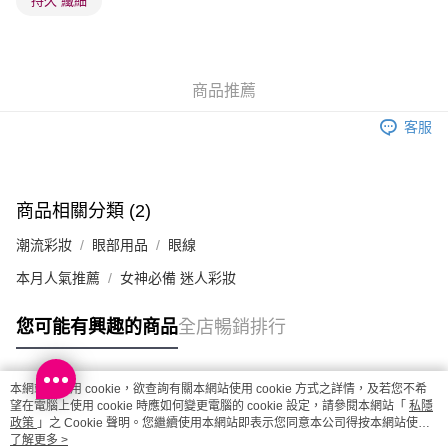
持久 纖細
澳門地區配送 - 確認發貨後1-4個工作天送達
運費表
商品推薦
客服
商品相關分類 (2)
潮流彩妝
眼部用品
眼線
本月人氣推薦
女神必備 迷人彩妝
您可能有興趣的商品
全店暢銷排行
本網站中使用 cookie，欲查詢有關本網站使用 cookie 方式之詳情，及若您不希
熱門標籤
望在電腦上使用 cookie 時應如何變更電腦的 cookie 設定，請參閱本網站「
私隱
政策
」之 Cookie 聲明。您繼續使用本網站即表示您同意本公司得按本網站使用
條款之 Cookie 聲明使用 cookie。
了解更多 >
熱銷排行
最新商品
人氣推薦