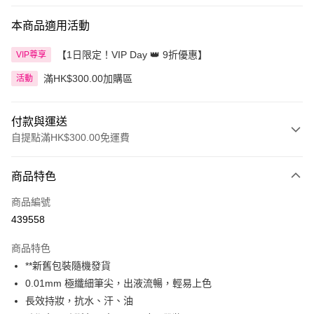
本商品適用活動
【1日限定！VIP Day 👑 9折優惠】
VIP尊享
滿HK$300.00加購區
活動
付款與運送
自提點滿HK$300.00免運費
付款方式
商品特色
信用卡
商品編號
Apple Pay
439558
AlipayHK
商品特色
PayMe
**新舊包裝隨機發貨
0.01mm 極纖細筆尖，出液流暢，輕易上色
WeChat Pay
長效持妝，抗水、汗、油