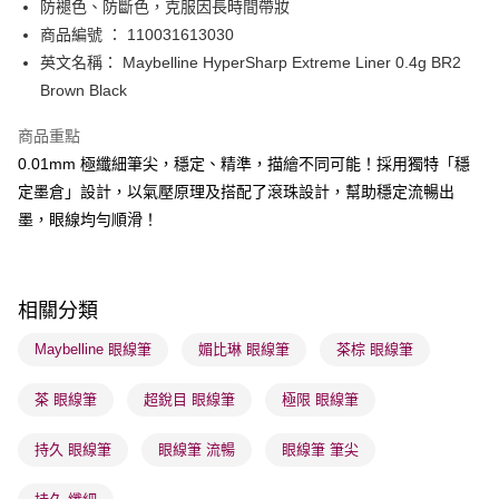
BoC Pay
防褪色、防斷色，克服因長時間帶妝
商品編號 ： 110031613030
送貨方式
英文名稱： Maybelline HyperSharp Extreme Liner 0.4g BR2
Brown Black
順豐自助櫃 - 確認發貨後1-3個工作天送達
每筆HK$65.00，滿HK$300.00或以上免運費
商品重點
順豐站及營業點 - 確認發貨後1-3個工作天送達
0.01mm 極纖細筆尖，穩定、精準，描繪不同可能！採用獨特「穩
定墨倉」設計，以氣壓原理及搭配了滾珠設計，幫助穩定流暢出
每筆HK$65.00，滿HK$300.00或以上免運費
墨，眼線均勻順滑！
確認發貨後1-3 工作天送達，訂單將隨機分配至SF順豐速運或京東
物流公司進行物流配送
每筆HK$65.00，滿HK$300.00或以上免運費
相關分類
(香港門市) 只顯示可選門市。確認發貨後2-5個工作天到店，3天內
Maybelline 眼線筆
媚比琳 眼線筆
茶棕 眼線筆
取。逾期會取消訂單，並不會安排重寄
每筆HK$20.00，滿HK$100.00或以上免運費
茶 眼線筆
超銳目 眼線筆
極限 眼線筆
(澳門門市) 只顯示可選門市。確認發貨後2-5個工作天到店，3天內
持久 眼線筆
眼線筆 流暢
眼線筆 筆尖
取。逾期會取消訂單，並不會安排重寄
每筆HK$20.00，滿HK$100.00或以上免運費