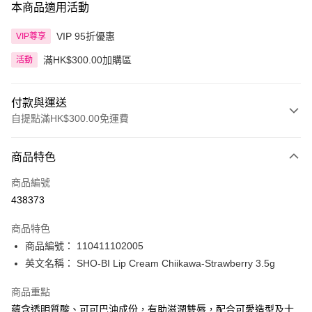
本商品適用活動
VIP 95折優惠
VIP尊享
滿HK$300.00加購區
活動
付款與運送
自提點滿HK$300.00免運費
付款方式
商品特色
信用卡
商品編號
Apple Pay
438373
AlipayHK
商品特色
PayMe
商品編號： 110411102005
英文名稱： SHO-BI Lip Cream Chiikawa-Strawberry 3.5g
WeChat Pay
商品重點
BoC Pay
蘊含透明質酸、可可巴油成份，有助滋潤雙唇，配合可愛造型及士