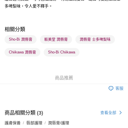
多啤梨味，令人愛不釋手。
送貨方式
順豐自助櫃 - 確認發貨後1-3個工作天送達
每筆HK$65.00，滿HK$300.00或以上免運費
相關分類
順豐站及營業點 - 確認發貨後1-3個工作天送達
Sho-Bi 潤唇膏
粧美堂 潤唇膏
潤唇膏 士多啤梨味
每筆HK$65.00，滿HK$300.00或以上免運費
Chiikawa 潤唇膏
Sho-Bi Chiikawa
確認發貨後1-3 工作天送達，訂單將隨機分配至SF順豐速運或京東
物流公司進行物流配送
每筆HK$65.00，滿HK$300.00或以上免運費
商品推薦
(香港門市) 只顯示可選門市。確認發貨後2-5個工作天到店，3天內
取。逾期會取消訂單，並不會安排重寄
客服
每筆HK$20.00，滿HK$100.00或以上免運費
(澳門門市) 只顯示可選門市。確認發貨後2-5個工作天到店，3天內
取。逾期會取消訂單，並不會安排重寄
商品相關分類 (3)
查看全部
每筆HK$20.00，滿HK$100.00或以上免運費
護膚保養
唇部護理
潤唇膏/護理