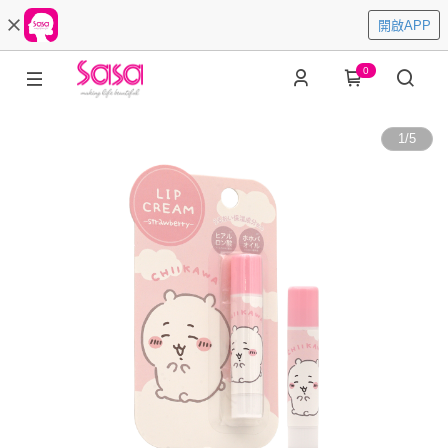
開啟APP
0
1
/
5