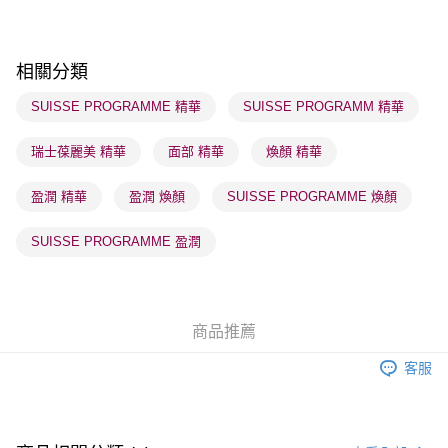
順豐自助櫃 - 確認發貨後1-3個工作天送達
每筆HK$65.00，滿HK$300.00或以上免運費
相關分類
順豐站及營業點 - 確認發貨後1-3個工作天送達
SUISSE PROGRAMME 精華
SUISSE PROGRAMM 精華
每筆HK$65.00，滿HK$300.00或以上免運費
瑞士葆麗美 精華
面部 精華
煥顏 精華
確認發貨後1-3 工作天送達，訂單將隨機分配至SF順豐速運或京東
物流公司進行物流配送
盈潤 精華
盈潤 煥顏
SUISSE PROGRAMME 煥顏
每筆HK$65.00，滿HK$300.00或以上免運費
(香港門市) 只顯示可選門市。確認發貨後2-5個工作天到店，3天內
SUISSE PROGRAMME 盈潤
取。逾期會取消訂單，並不會安排重寄
每筆HK$20.00，滿HK$100.00或以上免運費
(澳門門市) 只顯示可選門市。確認發貨後2-5個工作天到店，3天內
商品推薦
取。逾期會取消訂單，並不會安排重寄
客服
每筆HK$20.00，滿HK$100.00或以上免運費
澳門地區配送 - 確認發貨後1-4個工作天送達
運費表