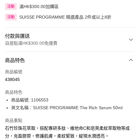
額即送 贈品1件
滿HK$300.00加購區
活動
SUISSE PROGRAMME 精選產品 2件或以上8折
活動
付款與運送
自提點滿HK$300.00免運費
付款方式
商品特色
信用卡
商品編號
Apple Pay
438045
AlipayHK
商品特色
PayMe
商品編號: 1106553
英文名稱：SUISSE PROGRAMME The Rich Serum 50ml
WeChat Pay
商品重點
BoC Pay
石竹珍珠花萃取，搭配專研多肽、維他命C和皂莢柔紋萃取物等成
分，充盈膠原，修護肌膚，柔紋緊致，綻現水潤透亮。
送貨方式