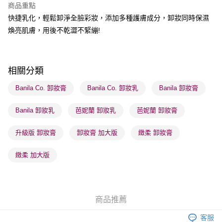
商品重點
BoC Pay
快捷乳化，輕鬆卸淨全臉彩妝，添加多種護膚成分，卸妝同時保濕
煥亮肌膚，用後不乾澀不緊繃!
送貨方式
順豐自助櫃 - 確認發貨後1-3個工作天送達
每筆HK$65.00，滿HK$300.00或以上免運費
相關分類
順豐站及營業點 - 確認發貨後1-3個工作天送達
Banila Co. 卸妝膏
Banila Co. 卸妝乳
Banila 卸妝膏
每筆HK$65.00，滿HK$300.00或以上免運費
Banila 卸妝乳
芭妮蘭 卸妝乳
芭妮蘭 卸妝膏
確認發貨後1-3 工作天送達，訂單將隨機分配至SF順豐速運或京東
物流公司進行物流配送
升級版 卸妝膏
卸妝膏 加大版
緻柔 卸妝膏
每筆HK$65.00，滿HK$300.00或以上免運費
(香港門市) 只顯示可選門市。確認發貨後2-5個工作天到店，3天內
緻柔 加大版
取。逾期會取消訂單，並不會安排重寄
每筆HK$20.00，滿HK$100.00或以上免運費
(澳門門市) 只顯示可選門市。確認發貨後2-5個工作天到店，3天內
商品推薦
取。逾期會取消訂單，並不會安排重寄
客服