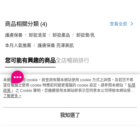
每筆HK$20.00，滿HK$100.00或以上免運費
澳門地區配送 - 確認發貨後1-4個工作天送達
運費表
商品相關分類 (4)
查看全部
護膚保養
卸妝清潔
卸妝產品
卸妝膏/乳
本月人氣推薦
護膚保養 亮澤美肌
您可能有興趣的商品
全店暢銷排行
本網站中使用 cookie，欲查詢有關本網站使用 cookie 方式之詳情，及若您不希
熱門標籤
望在電腦上使用 cookie 時應如何變更電腦的 cookie 設定，請參閱本網站「
私隱
政策
」之 Cookie 聲明。您繼續使用本網站即表示您同意本公司得按本網站使用
條款之 Cookie 聲明使用 cookie。
了解更多 >
熱銷排行
最新商品
人氣推薦
我知道了