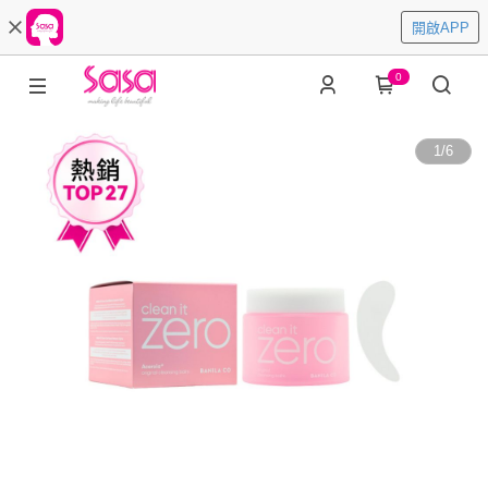
開啟APP
0
1
/
6