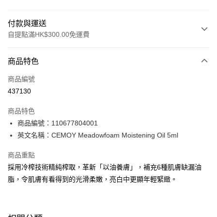
付款與運送
自提點滿HK$300.00免運費
付款方式
商品特色
信用卡
商品編號
Apple Pay
437130
AlipayHK
商品特色
PayMe
商品編號：110677804001
英文名稱：CEMOY Meadowfoam Moistening Oil 5ml
WeChat Pay
商品重點
BoC Pay
採用冷榨技術精純榨取，革新「以油養膚」，補充6種肌膚缺漏油
脂，令肌膚有看得到的光滑柔嫩，亮白中更顯年輕緊緻。
送貨方式
順豐自助櫃 - 確認發貨後1-3個工作天送達
每筆HK$65.00，滿HK$300.00或以上免運費