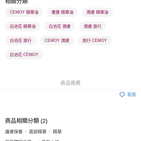
相關分類
順豐站及營業點 - 確認發貨後1-3個工作天送達
CEMOY 精華油
奢靡 精華油
潤膚 精華油
每筆HK$65.00，滿HK$300.00或以上免運費
白池花 精華油
白池花 潤膚
潤膚 旅行
確認發貨後1-3 工作天送達，訂單將隨機分配至SF順豐速運或京東
物流公司進行物流配送
白池花 旅行
CEMOY 潤膚
旅行 CEMOY
每筆HK$65.00，滿HK$300.00或以上免運費
(香港門市) 只顯示可選門市。確認發貨後2-5個工作天到店，3天內
白池花 CEMOY
取。逾期會取消訂單，並不會安排重寄
每筆HK$20.00，滿HK$100.00或以上免運費
(澳門門市) 只顯示可選門市。確認發貨後2-5個工作天到店，3天內
商品推薦
取。逾期會取消訂單，並不會安排重寄
客服
每筆HK$20.00，滿HK$100.00或以上免運費
澳門地區配送 - 確認發貨後1-4個工作天送達
運費表
商品相關分類 (2)
護膚保養
面部精華
精華