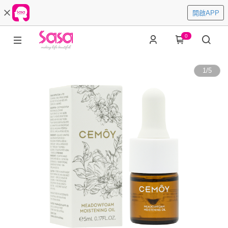
開啟APP
0
1
/
5