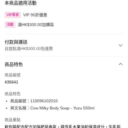
本商品適用活動
VIP 95折優惠
VIP尊享
滿HK$300.00加購區
活動
付款與運送
自提點滿HK$300.00免運費
付款方式
商品特色
信用卡
商品編號
Apple Pay
435641
AlipayHK
商品特色
PayMe
商品編號：110096102010
英文名稱：Cow Milky Body Soap - Yuzu 550ml
WeChat Pay
商品重點
BoC Pay
新包裝配合配方加強肥皂香氣，蘊含乳木果油和保濕成分，牛乳般