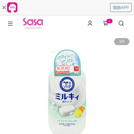
開啟APP
0
1
/
5