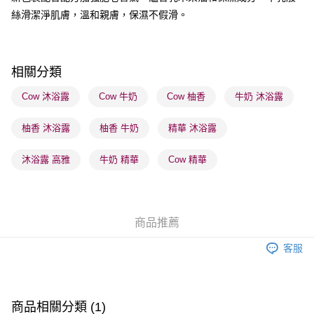
絲滑潔淨肌膚，溫和親膚，保濕不假滑。
送貨方式
順豐自助櫃 - 確認發貨後1-3個工作天送達
每筆HK$65.00，滿HK$300.00或以上免運費
相關分類
順豐站及營業點 - 確認發貨後1-3個工作天送達
Cow 沐浴露
Cow 牛奶
Cow 柚香
牛奶 沐浴露
每筆HK$65.00，滿HK$300.00或以上免運費
柚香 沐浴露
柚香 牛奶
精華 沐浴露
確認發貨後1-3 工作天送達，訂單將隨機分配至SF順豐速運或京東
物流公司進行物流配送
沐浴露 高雅
牛奶 精華
Cow 精華
每筆HK$65.00，滿HK$300.00或以上免運費
(香港門市) 只顯示可選門市。確認發貨後2-5個工作天到店，3天內
取。逾期會取消訂單，並不會安排重寄
商品推薦
每筆HK$20.00，滿HK$100.00或以上免運費
客服
(澳門門市) 只顯示可選門市。確認發貨後2-5個工作天到店，3天內
取。逾期會取消訂單，並不會安排重寄
每筆HK$20.00，滿HK$100.00或以上免運費
商品相關分類 (1)