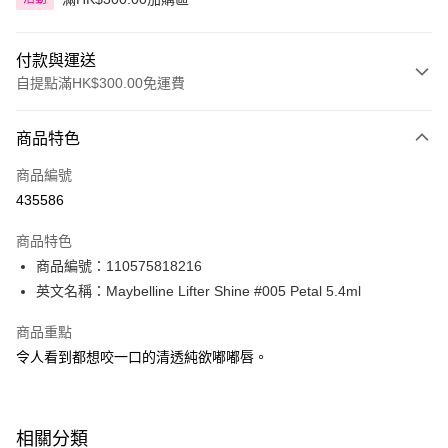
付款與運送
自提點滿HK$300.00免運費
付款方式
商品特色
信用卡
商品編號
Apple Pay
435586
AlipayHK
商品特色
PayMe
商品編號：110575818216
英文名稱：Maybelline Lifter Shine #005 Petal 5.4ml
WeChat Pay
商品重點
BoC Pay
令人看到都想咬一口的清透純欲嘟嘟唇。
送貨方式
順豐自助櫃 - 確認發貨後1-3個工作天送達
相關分類
每筆HK$65.00，滿HK$300.00或以上免運費