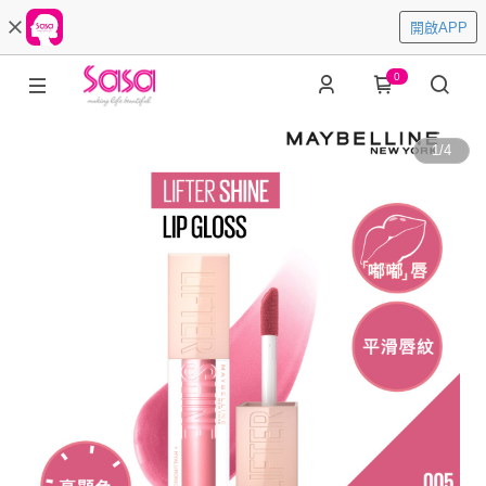
開啟APP
0
1
/
4