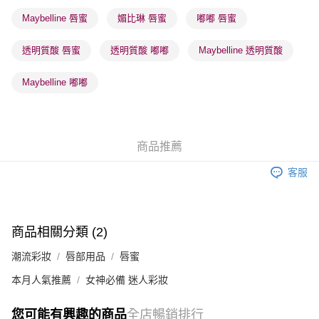
Maybelline 唇蜜
媚比琳 唇蜜
嘟嘟 唇蜜
順豐站及營業點 - 確認發貨後1-3個工作天送達
每筆HK$65.00，滿HK$300.00或以上免運費
透明質酸 唇蜜
透明質酸 嘟嘟
Maybelline 透明質酸
確認發貨後1-3 工作天送達，訂單將隨機分配至SF順豐速運或京東
Maybelline 嘟嘟
物流公司進行物流配送
每筆HK$65.00，滿HK$300.00或以上免運費
(香港門市) 只顯示可選門市。確認發貨後2-5個工作天到店，3天內
商品推薦
取。逾期會取消訂單，並不會安排重寄
每筆HK$20.00，滿HK$100.00或以上免運費
客服
(澳門門市) 只顯示可選門市。確認發貨後2-5個工作天到店，3天內
取。逾期會取消訂單，並不會安排重寄
商品相關分類 (2)
每筆HK$20.00，滿HK$100.00或以上免運費
潮流彩妝
唇部用品
唇蜜
澳門地區配送 - 確認發貨後1-4個工作天送達
運費表
本月人氣推薦
女神必備 迷人彩妝
您可能有興趣的商品
全店暢銷排行