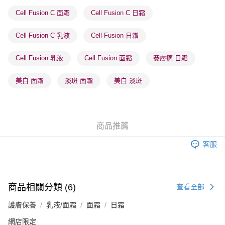
Cell Fusion C 面霜
Cell Fusion C 日霜
順豐站及營業點 - 確認發貨後1-3個工作天送達
每筆HK$65.00，滿HK$300.00或以上免運費
Cell Fusion C 乳液
Cell Fusion 日霜
確認發貨後1-3 工作天送達，訂單將隨機分配至SF順豐速運或京東
Cell Fusion 乳液
Cell Fusion 面霜
賽膚適 日霜
物流公司進行物流配送
每筆HK$65.00，滿HK$300.00或以上免運費
美白 面霜
淡斑 面霜
美白 淡斑
(香港門市) 只顯示可選門市。確認發貨後2-5個工作天到店，3天內
取。逾期會取消訂單，並不會安排重寄
每筆HK$20.00，滿HK$100.00或以上免運費
商品推薦
(澳門門市) 只顯示可選門市。確認發貨後2-5個工作天到店，3天內
客服
取。逾期會取消訂單，並不會安排重寄
每筆HK$20.00，滿HK$100.00或以上免運費
澳門地區配送 - 確認發貨後1-4個工作天送達
運費表
商品相關分類 (6)
查看全部
護膚保養
乳液/面霜
面霜
日霜
網店限定