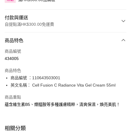
付款與運送
自提點滿HK$300.00免運費
付款方式
商品特色
信用卡
商品編號
Apple Pay
434005
AlipayHK
商品特色
PayMe
商品編號 ：110643503001
英文名稱： Cell Fusion C Radiance Vita Gel Cream 55ml
WeChat Pay
商品重點
BoC Pay
蘊含維生素B5、煙醯胺等多種護膚精粹，清爽保濕，煥亮美肌！
送貨方式
順豐自助櫃 - 確認發貨後1-3個工作天送達
相關分類
每筆HK$65.00，滿HK$300.00或以上免運費