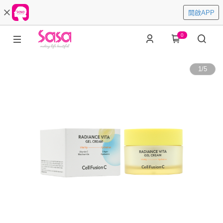
開啟APP
0
1
/
5