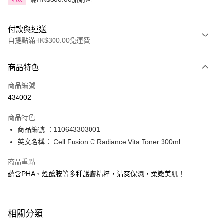
付款與運送
自提點滿HK$300.00免運費
付款方式
商品特色
信用卡
商品編號
Apple Pay
434002
AlipayHK
商品特色
PayMe
商品編號 ：110643303001
英文名稱： Cell Fusion C Radiance Vita Toner 300ml
WeChat Pay
商品重點
BoC Pay
蘊含PHA、煙醯胺等多種護膚精粹，清爽保濕，柔嫩美肌！
送貨方式
順豐自助櫃 - 確認發貨後1-3個工作天送達
相關分類
每筆HK$65.00，滿HK$300.00或以上免運費