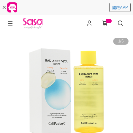
開啟APP
0
1
/
5