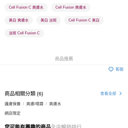
Cell Fusion C 爽膚水
Cell Fusion 爽膚水
順豐站及營業點 - 確認發貨後1-3個工作天送達
每筆HK$65.00，滿HK$300.00或以上免運費
美白 爽膚水
美白 淡斑
Cell Fusion C 美白
確認發貨後1-3 工作天送達，訂單將隨機分配至SF順豐速運或京東
淡斑 Cell Fusion C
物流公司進行物流配送
每筆HK$65.00，滿HK$300.00或以上免運費
(香港門市) 只顯示可選門市。確認發貨後2-5個工作天到店，3天內
商品推薦
取。逾期會取消訂單，並不會安排重寄
每筆HK$20.00，滿HK$100.00或以上免運費
客服
(澳門門市) 只顯示可選門市。確認發貨後2-5個工作天到店，3天內
取。逾期會取消訂單，並不會安排重寄
商品相關分類 (6)
每筆HK$20.00，滿HK$100.00或以上免運費
查看全部
護膚保養
爽膚/噴霧
爽膚水
澳門地區配送 - 確認發貨後1-4個工作天送達
運費表
網店限定
您可能有興趣的商品
全店暢銷排行