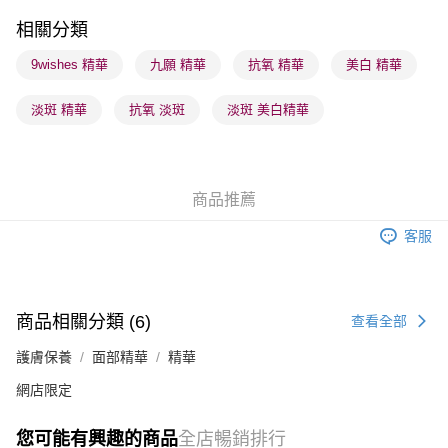
每筆HK$65.00，滿HK$300.00或以上免運費
相關分類
順豐站及營業點 - 確認發貨後1-3個工作天送達
9wishes 精華
九願 精華
抗氧 精華
美白 精華
每筆HK$65.00，滿HK$300.00或以上免運費
淡斑 精華
抗氧 淡斑
淡斑 美白精華
確認發貨後1-3 工作天送達，訂單將隨機分配至SF順豐速運或京東
物流公司進行物流配送
每筆HK$65.00，滿HK$300.00或以上免運費
商品推薦
(香港門市) 只顯示可選門市。確認發貨後2-5個工作天到店，3天內
取。逾期會取消訂單，並不會安排重寄
客服
每筆HK$20.00，滿HK$100.00或以上免運費
(澳門門市) 只顯示可選門市。確認發貨後2-5個工作天到店，3天內
取。逾期會取消訂單，並不會安排重寄
商品相關分類 (6)
查看全部
每筆HK$20.00，滿HK$100.00或以上免運費
護膚保養
面部精華
精華
澳門地區配送 - 確認發貨後1-4個工作天送達
運費表
網店限定
您可能有興趣的商品
全店暢銷排行