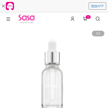
開啟APP
0
1
/
1