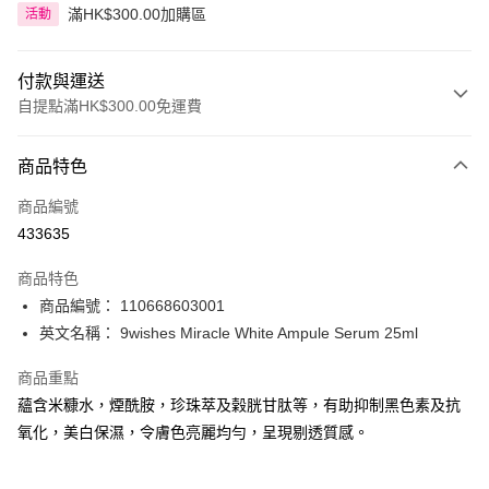
滿HK$300.00加購區
活動
付款與運送
自提點滿HK$300.00免運費
付款方式
商品特色
信用卡
商品編號
Apple Pay
433635
AlipayHK
商品特色
PayMe
商品編號： 110668603001
英文名稱： 9wishes Miracle White Ampule Serum 25ml
WeChat Pay
商品重點
BoC Pay
蘊含米糠水，煙酰胺，珍珠萃及榖胱甘肽等，有助抑制黑色素及抗
氧化，美白保濕，令膚色亮麗均勻，呈現剔透質感。
送貨方式
順豐自助櫃 - 確認發貨後1-3個工作天送達