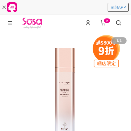
開啟APP
0
1
/
1