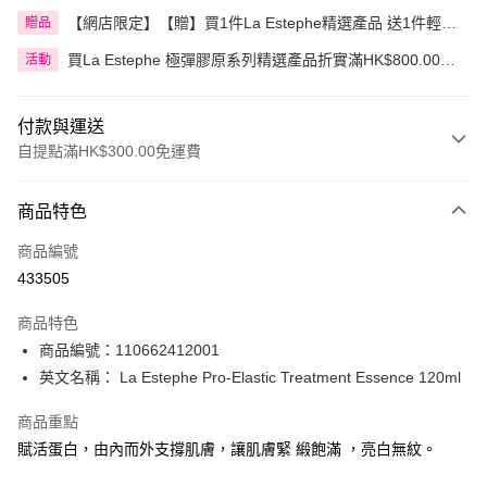
【網店限定】【贈】買1件La Estephe精選產品 送1件輕透
贈品
倍護防曬乳
買La Estephe 極彈膠原系列精選產品折實滿HK$800.00即
活動
享9折
付款與運送
自提點滿HK$300.00免運費
付款方式
商品特色
信用卡
商品編號
Apple Pay
433505
AlipayHK
商品特色
PayMe
商品編號：110662412001
英文名稱： La Estephe Pro-Elastic Treatment Essence 120ml
WeChat Pay
商品重點
BoC Pay
賦活蛋白，由內而外支撐肌膚，讓肌膚緊 緞飽滿 ，亮白無紋。
送貨方式