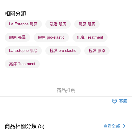
順豐自助櫃 - 確認發貨後1-3個工作天送達
相關分類
每筆HK$65.00，滿HK$300.00或以上免運費
La Estephe 膠原
賦活 肌底
膠原 肌底
順豐站及營業點 - 確認發貨後1-3個工作天送達
每筆HK$65.00，滿HK$300.00或以上免運費
膠原 亮澤
膠原 pro-elastic
肌底 Treatment
確認發貨後1-3 工作天送達，訂單將隨機分配至SF順豐速運或京東
La Estephe 肌底
極彈 pro-elastic
極彈 膠原
物流公司進行物流配送
每筆HK$65.00，滿HK$300.00或以上免運費
亮澤 Treatment
(香港門市) 只顯示可選門市。確認發貨後2-5個工作天到店，3天內
取。逾期會取消訂單，並不會安排重寄
每筆HK$20.00，滿HK$100.00或以上免運費
商品推薦
(澳門門市) 只顯示可選門市。確認發貨後2-5個工作天到店，3天內
客服
取。逾期會取消訂單，並不會安排重寄
每筆HK$20.00，滿HK$100.00或以上免運費
澳門地區配送 - 確認發貨後1-4個工作天送達
運費表
商品相關分類 (5)
查看全部